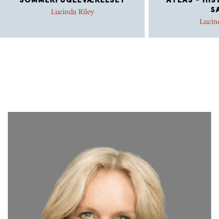
S
Lucinda Riley
Lucin