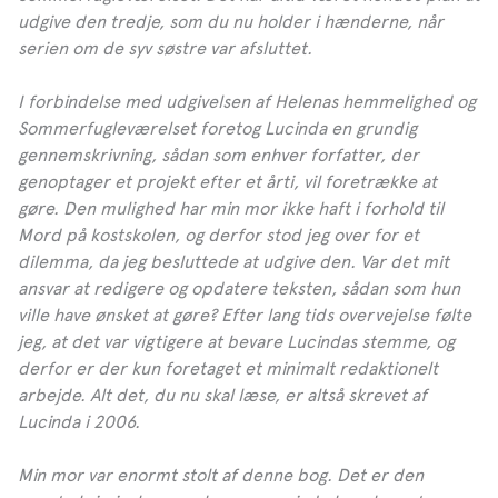
– Bogblogger.dk
udgive den tredje, som du nu holder i hænderne, når
serien om de syv søstre var afsluttet.
»Mord på kostskolen” rummer alle de elementer, der
har gjort engelsk krimihåndværk – både som film og i
I forbindelse med udgivelsen af Helenas hemmelighed og
bogform – så populært verden over.«
Sommerfugleværelset foretog Lucinda en grundig
**** – Bogrummet
gennemskrivning, sådan som enhver forfatter, der
genoptager et projekt efter et årti, vil foretrække at
gøre. Den mulighed har min mor ikke haft i forhold til
Mord på kostskolen, og derfor stod jeg over for et
dilemma, da jeg besluttede at udgive den. Var det mit
ansvar at redigere og opdatere teksten, sådan som hun
ville have ønsket at gøre? Efter lang tids overvejelse følte
jeg, at det var vigtigere at bevare Lucindas stemme, og
derfor er der kun foretaget et minimalt redaktionelt
arbejde. Alt det, du nu skal læse, er altså skrevet af
Lucinda i 2006.
Min mor var enormt stolt af denne bog. Det er den