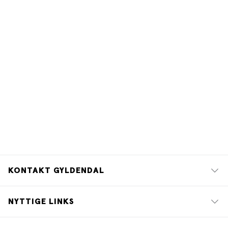
Lucinda Edmonds. Den har aldrig været udgivet i
Danmark, og den har længe været ude af print i UK. Nu
er romanen revideret af Harry Whittaker og udkommet
internationalt. Se mere om Lucinda Riley og hendes
forfatterskab her: lucindariley.com Fotograf: Boris
Breuer
KONTAKT GYLDENDAL
NYTTIGE LINKS