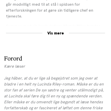
går modvilligt med til at stå i spidsen for
efterforskningen for at gøre sin tidligere chef en
tjeneste.
Sammen med sin loyale kollega Alistair Miles træder
Jazz ind i kostskolens lukkede verden, og da hun
Vis mere
begynder at undersøge omstændighederne omkring
eleven Charlie Cavendishs tragiske død, tager
begivenhederne snart en foruroligende drejning.
Forord
Mens sneen lægger sig over landskabet, og skolens
personale rykker sammen, kompliceres sagen
Kære læser
yderligere, og da der bliver gjort et grusomt fund på
skolen, forvandler sagen sig til den mest udfordrende
Jeg håber, at du er lige så begejstret som jeg over at
i Jazz’ karriere. For kostskolen gemmer på
bladre i en helt ny Lucinda Riley-roman. Måske er du en
hemmeligheder, der er mørkere, end hun nogensinde
stor fan af serien De syv søstre og venter utålmodigt på,
havde forestillet sig ...
at Lucinda skal føre dig til en ny og spændende verden.
Eller måske er du omvendt lige begyndt at læse hendes
forfatterskab og er fascineret af løftet om denne friske