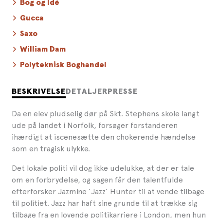
Bog og Idé
Gucca
Saxo
William Dam
Polyteknisk Boghandel
BESKRIVELSE
DETALJER
PRESSE
Da en elev pludselig dør på Skt. Stephens skole langt
ude på landet i Norfolk, forsøger forstanderen
ihærdigt at iscenesætte den chokerende hændelse
som en tragisk ulykke.
Det lokale politi vil dog ikke udelukke, at der er tale
om en forbrydelse, og sagen får den talentfulde
efterforsker Jazmine ’Jazz’ Hunter til at vende tilbage
til politiet. Jazz har haft sine grunde til at trække sig
tilbage fra en lovende politikarriere i London, men hun