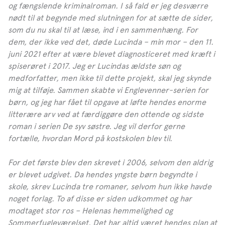
Pressen skriver:
og fængslende kriminalroman. I så fald er jeg desværre
nødt til at begynde med slutningen for at sætte de sider,
»En meget tilfredsstillende krimioplevelse.«
som du nu skal til at læse, ind i en sammenhæng. For
**** – Jyllands-Posten
dem, der ikke ved det, døde Lucinda – min mor – den 11.
»Spændende og velskrevet krimi sætter
juni 2021 efter at være blevet diagnosticeret med kræft i
kostskolelivet under lup.«
spiserøret i 2017. Jeg er Lucindas ældste søn og
– Litteratursiden
medforfatter, men ikke til dette projekt, skal jeg skynde
mig at tilføje. Sammen skabte vi Englevenner-serien for
»Fremragende.«
børn, og jeg har fået til opgave at løfte hendes enorme
– Bogvægten
litterære arv ved at færdiggøre den ottende og sidste
roman i serien De syv søstre. Jeg vil derfor gerne
»En velskrevet og underholdende krimi om gamle
fortælle, hvordan Mord på kostskolen blev til.
hemmeligheder, som forfølger slægter igennem
generationer.«
For det første blev den skrevet i 2006, selvom den aldrig
– Lektørudtalelse
er blevet udgivet. Da hendes yngste børn begyndte i
»Helstøbt og velgennemarbejdet.«
skole, skrev Lucinda tre romaner, selvom hun ikke havde
**** – Bogrummet
noget forlag. To af disse er siden udkommet og har
modtaget stor ros – Helenas hemmelighed og
»Dette må være sommerens must-read.«
Sommerfugleværelset. Det har altid været hendes plan at