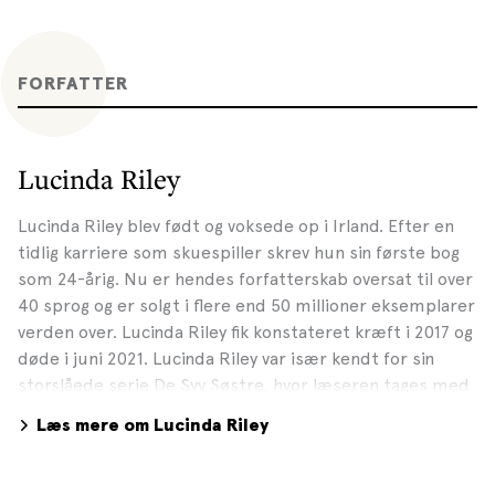
FORFATTER
Lucinda Riley
Lucinda Riley blev født og voksede op i Irland. Efter en
tidlig karriere som skuespiller skrev hun sin første bog
som 24-årig. Nu er hendes forfatterskab oversat til over
40 sprog og er solgt i flere end 50 millioner eksemplarer
verden over. Lucinda Riley fik konstateret kræft i 2017 og
døde i juni 2021. Lucinda Riley var især kendt for sin
storslåede serie De Syv Søstre, hvor læseren tages med
rundt i verden, og hvor kærlighedshistorier er krydret
Læs mere om Lucinda Riley
med vigtige begivenheder inden for kunstens verden.
Serien, der er inspireret af stjernebilledet Plejaderne og
handler om en adopteret søskendeflok, er blevet et