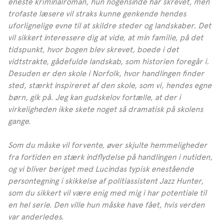
eneste kriminalroman, hun nogensinde har skrevet, men
trofaste læsere vil straks kunne genkende hendes
uforlignelige evne til at skildre steder og landskaber. Det
vil sikkert interessere dig at vide, at min familie, på det
tidspunkt, hvor bogen blev skrevet, boede i det
vidtstrakte, gådefulde landskab, som historien foregår i.
Desuden er den skole i Norfolk, hvor handlingen finder
sted, stærkt inspireret af den skole, som vi, hendes egne
børn, gik på. Jeg kan gudskelov fortælle, at der i
virkeligheden ikke skete noget så dramatisk på skolens
gange.
Som du måske vil forvente, øver skjulte hemmeligheder
fra fortiden en stærk indflydelse på handlingen i nutiden,
og vi bliver beriget med Lucindas typisk enestående
persontegning i skikkelse af politiassistent Jazz Hunter,
som du sikkert vil være enig med mig i har potentiale til
en hel serie. Den ville hun måske have fået, hvis verden
var anderledes.