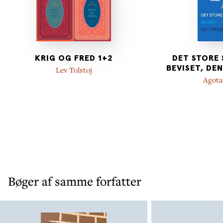
KRIG OG FRED 1+2
DET STORE 
BEVISET, DE
Lev Tolstoj
Agota
Bøger af samme forfatter