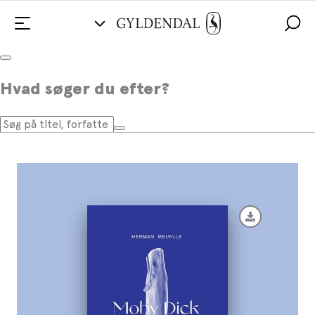
Moby Dick
Hvad søger du efter?
Af
Herman Melville