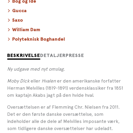
Bog og Idé
Gucca
Saxo
William Dam
Polyteknisk Boghandel
BESKRIVELSE
DETALJER
PRESSE
Ny udgave med nyt omslag.
Moby Dick
eller
Hvalen
er den amerikanske forfatter
Herman Melvilles (1819-1891) verdensklassiker fra 1851
om kaptajn Akabs jagt på den hvide hval.
Oversættelsen er af Flemming Chr. Nielsen fra 2011.
Det er den første danske oversættelse, som
indeholder alle de dele af Melvilles imposante værk,
som tidligere danske oversættelser har udeladt.