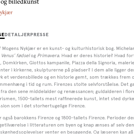
 og billedkunst
ykjær
SE
DETALJER
PRESSE
f Mogens Nykjær er en kunst- og kulturhistorisk bog. Michel
s
Venus’ fødsel
og
Primavera
. Hvad er deres historie? Hvad for
 Domkirken, Giottos kampanile, Piazza della Signoria, maleri
er i kirkerne, skulpturerne på pladser? I dem alle ligger de
k et verdensbillede og en historie gemt, som trækkes frem o
mmenhæng i tid og rum. Firenzes stolte selvforståelse. Det g
fra den sene middelalder og renæssancen; guldalderen i flor
rismen, 1500-tallets mest raffinerede kunst, intet sted dyrk
sion som i det storhertugelige Firenze.
r også barokkens Firenze og 1800-tallets Firenze. Perioder der
ggetilværelse i litteraturen om byen og knap ænses af selv d
e skønhedsoplevelser venter en besøgende. Og læseren kan gå