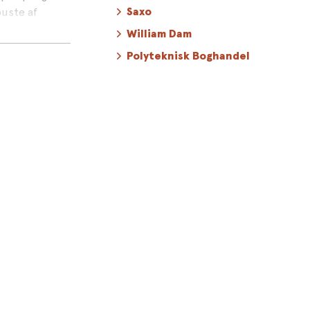
buste af
Saxo
alt portræt af
William Dam
edder en
Polyteknisk Boghandel
ignes ofte
tryk solidt
olitiske
t og skønhed.
ring til