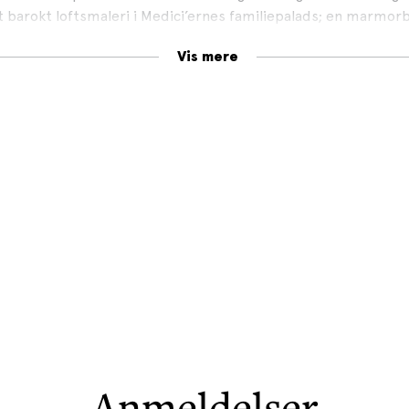
t barokt loftsmaleri i Medici’ernes familiepalads; en marmor
Berninis elskerinde; en slavehandlers gravkapel; et monument
Vis mere
dici. Hvad er deres fortælling? Hvad vil de os?
I Macchiaioli
h
stnergruppe aktiv i anden halvdel af 1800-tallet. De sammenl
ke impressionister, men har helt egne ideer og personlige ud
Firenzes store kunstneriske fortid og i samtidens bevægede p
så deres billeder hører til byens ”ukendte” rigdomme af kuns
 et portræt af en by; tegnet med fri hånd. En kærlighedserklæ
s hovedstad.
Anmeldelser