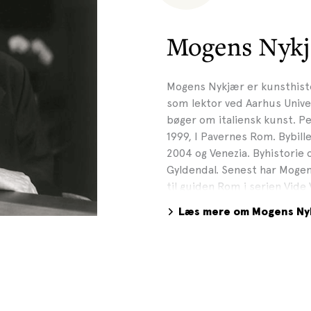
Mogens Nyk
Mogens Nykjær er kunsthisto
som lektor ved Aarhus Univer
bøger om italiensk kunst. Pe
1999, I Pavernes Rom. Bybill
2004 og Venezia. Byhistorie o
Gyldendal. Senest har Mogen
til guiden Rom i serien Vide
Læs mere om Mogens Ny