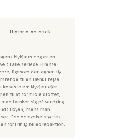
Historie-online.dk
gens Nykjærs bog er en
ve til alle seriøse Firenze-
rere, ligesom den egner sig
imrende til en tænkt rejse
a læsestolen: Nykjær ejer
nen til at formidle stoffet,
 man tænker sig på vandring
ndt i byen, mens man
ser. Den oplevelse støttes
 en fortrinlig billedredaktion.