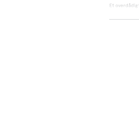
Et overdådig
Gianlorenzo 
den sidste Me
toskansk kun
med de frans
rodfæstet i 
historie. Og
Mit Firenze
er
Medici’erne