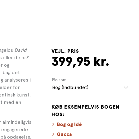
angelos
David
VEJL. PRIS
tæller de os?
399,95 kr.
er og
r bag det
g analyseres i
Fås som
ælder for
Bog (Indbundet)
entinsk kunst.
et med en
KØB EKSEMPELVIS BOGEN
HOS:
 almindeligvis
Bog og Idé
en engagerede
Gucca
 på opdagelse.