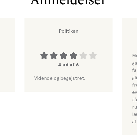
Politiken
Mo
ga
4 ud af 6
fa
gl
Vidende og begejstret.
fr
ev
så
ru
læ
af