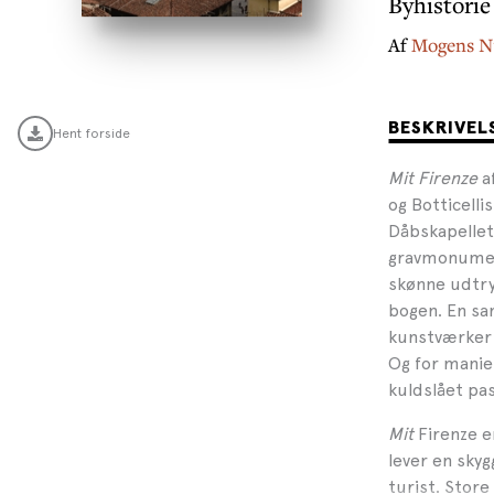
Byhistorie
Af
Mogens N
BESKRIVEL
Hent forside
Mit Firenze
a
og Botticelli
Dåbskapellet,
gravmonument
skønne udtry
bogen. En sa
kunstværker 
Og for manie
kuldslået pas
Mit
Firenze e
lever en sky
turist. Stor