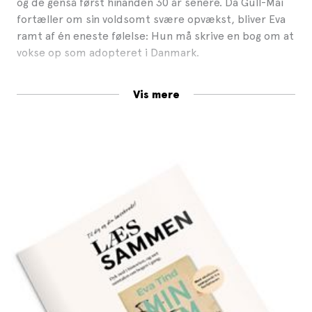
og de genså først hinanden 30 år senere. Da Gull-Mai
fortæller om sin voldsomt svære opvækst, bliver Eva
ramt af én eneste følelse: Hun må skrive en bog om at
vokse op som adopteret i Danmark.
Romanen
Min Kim
undersøger, hvad der sker med et
Vis mere
barn, når det bliver adskilt fra sin familie og sat ind i
en ny. Når fortællingen om ens liv pludselig bryder
sammen og for evigt ændres. Gennem romanens
breve, samtaler og rejser spejles Gull-Mais og Evas
opvækst. De to kvinders virkeligheder fletter sig
sammen til en fortælling om myters sammenbrud,
om slægtskabets betydning og om, hvordan
man omskaber sin identitet ved selv at bestemme,
hvordan historien fortælles.