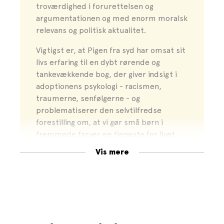
troværdighed i forurettelsen og
argumentationen og med enorm moralsk
relevans og politisk aktualitet.
Vigtigst er, at Pigen fra syd har omsat sit
livs erfaring til en dybt rørende og
tankevækkende bog, der giver indsigt i
adoptionens psykologi - racismen,
traumerne, senfølgerne - og
problematiserer den selvtilfredse
forestilling om, at vi gør små børn i
fremmede farver en tjeneste for livet
ved at lukke dem ind i det danske
Vis mere
reservat.