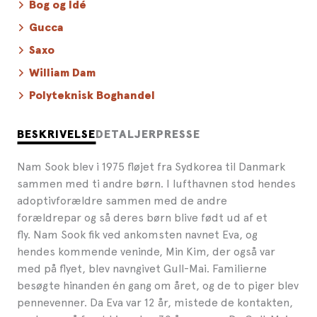
Bog og Idé
Gucca
Saxo
William Dam
Polyteknisk Boghandel
BESKRIVELSE
DETALJER
PRESSE
Nam Sook blev i 1975 fløjet fra Sydkorea til Danmark
sammen med ti andre børn. I lufthavnen stod hendes
adoptivforældre sammen med de andre
forældrepar og så deres børn blive født ud af et
fly. Nam Sook fik ved ankomsten navnet Eva, og
hendes kommende veninde, Min Kim, der også var
med på flyet, blev navngivet Gull-Mai. Familierne
besøgte hinanden én gang om året, og de to piger blev
pennevenner. Da Eva var 12 år, mistede de kontakten,