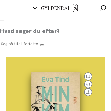
Min Kim
Hvad søger du efter?
Af
Eva Tind