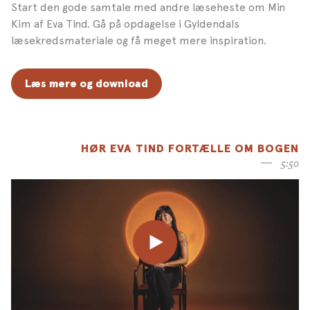
Start den gode samtale med andre læseheste om Min
Kim af Eva Tind. Gå på opdagelse i Gyldendals
læsekredsmateriale og få meget mere inspiration.
Læs mere og download
HØR EVA TIND FORTÆLLE OM BOGEN
5:50