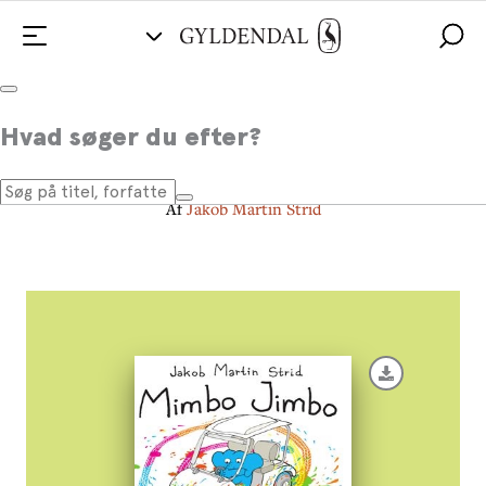
Mimbo Jimbo Makes Art -
Hvad søger du efter?
engelsk udgave
Af
Jakob Martin Strid