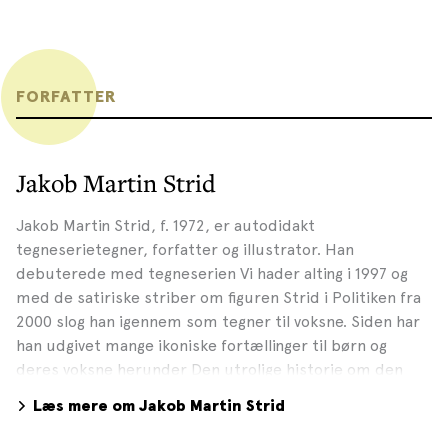
FORFATTER
Jakob Martin Strid
Jakob Martin Strid, f. 1972, er autodidakt
tegneserietegner, forfatter og illustrator. Han
debuterede med tegneserien Vi hader alting i 1997 og
med de satiriske striber om figuren Strid i Politiken fra
2000 slog han igennem som tegner til voksne. Siden har
han udgivet mange ikoniske fortællinger til børn og
deres voksne herunder Den utrolige historie om den
kæmpestore pære, Da lille Madsens hus blæste væk,
Læs mere om Jakob Martin Strid
Min mormors gebis og bøgerne om Lille Frø og også om
den lille blå elefant, Mimbo Jimbo. Den utrolige historie