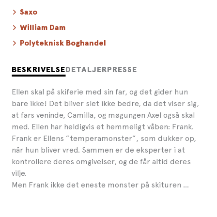
Saxo
William Dam
Polyteknisk Boghandel
BESKRIVELSE
DETALJER
PRESSE
Ellen skal på skiferie med sin far, og det gider hun
bare ikke! Det bliver slet ikke bedre, da det viser sig,
at fars veninde, Camilla, og møgungen Axel også skal
med. Ellen har heldigvis et hemmeligt våben: Frank.
Frank er Ellens ”temperamonster”, som dukker op,
når hun bliver vred. Sammen er de eksperter i at
kontrollere deres omgivelser, og de får altid deres
vilje.
Men Frank ikke det eneste monster på skituren ...