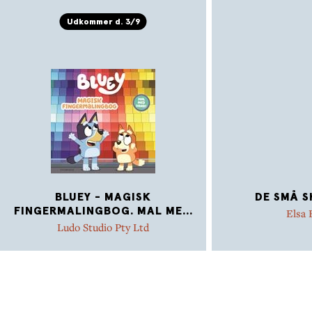
Udkommer d. 3/9
BLUEY - MAGISK
DE SMÅ S
FINGERMALINGBOG. MAL ME
...
Elsa
Ludo Studio Pty Ltd