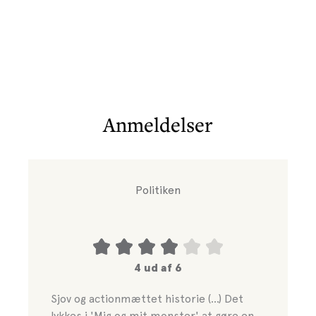
Anmeldelser
Politiken
4 ud af 6
Sjov og actionmættet historie (…) Det
lykkes i 'Mig og mit monster' at gøre en