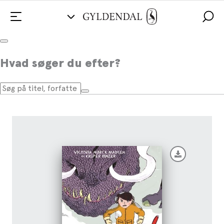
Mig og mit monster
Hvad søger du efter?
Af
Victoria Mørck Madsen
,
Kasper Binzer