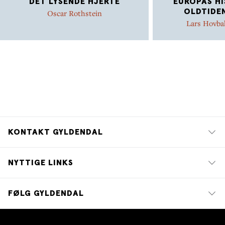
DET LYSENDE HJERTE
EUROPAS HI
OLDTIDEN
Oscar Rothstein
Lars Hovba
KONTAKT GYLDENDAL
NYTTIGE LINKS
FØLG GYLDENDAL