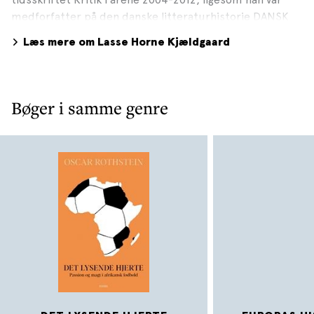
medforfatter på den danske litteraturhistorie DANSK
LITTERATURS HISTORIE, der udkom i 2006. Lasse Horne
Læs mere om Lasse Horne Kjældgaard
Kjældgaard har skrevet SJÆLEN EFTER DØDEN.
GULDALDERENS MODERNE GENNEMBRUD i 2007, og i
2008 udkom TOLERANCE, som han skrev sammen med
Thomas Bredsdorff. I slutningen af 2017 er Lasse Horne
Bøger i samme genre
Kjældgaard aktuel med MENINGEN MED
VELFÆRDSSTATEN - Velfærdsstatsdebat og dansk
litteratur 1950-1980. Foto: Jon Bjarni Hjartarson, 2017