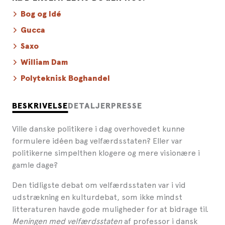
Bog og Idé
Gucca
Saxo
William Dam
Polyteknisk Boghandel
BESKRIVELSE
DETALJER
PRESSE
Ville danske politikere i dag overhovedet kunne
formulere idéen bag velfærdsstaten? Eller var
politikerne simpelthen klogere og mere visionære i
gamle dage?
Den tidligste debat om velfærdsstaten var i vid
udstrækning en kulturdebat, som ikke mindst
litteraturen havde gode muligheder for at bidrage til.
Meningen med velfærdsstaten
af professor i dansk