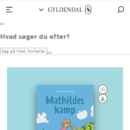
Mathildes kamp
Hvad søger du efter?
Af
Lise Kissmeyer