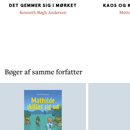
DET GEMMER SIG I MØRKET
KAOS OG 
Kenneth Bøgh Andersen
Mett
Bøger af samme forfatter