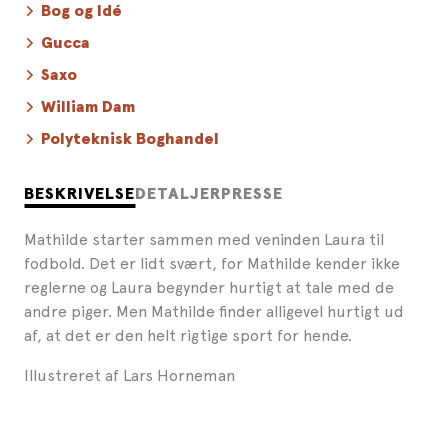
Bog og Idé
Gucca
Saxo
William Dam
Polyteknisk Boghandel
BESKRIVELSE
DETALJER
PRESSE
Mathilde starter sammen med veninden Laura til
fodbold. Det er lidt svært, for Mathilde kender ikke
reglerne og Laura begynder hurtigt at tale med de
andre piger. Men Mathilde finder alligevel hurtigt ud
af, at det er den helt rigtige sport for hende.
Illustreret af Lars Horneman