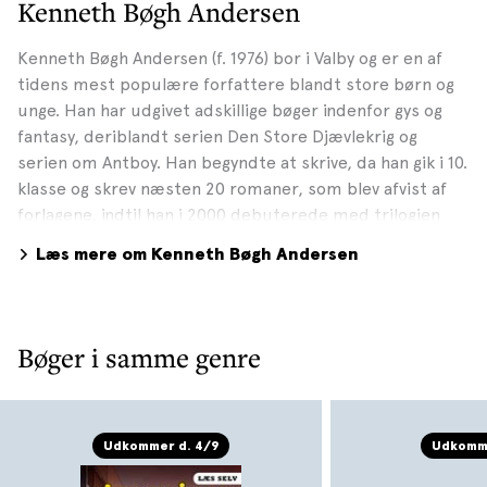
Kenneth Bøgh Andersen
Kenneth Bøgh Andersen (f. 1976) bor i Valby og er en af
tidens mest populære forfattere blandt store børn og
unge. Han har udgivet adskillige bøger indenfor gys og
fantasy, deriblandt serien Den Store Djævlekrig og
serien om Antboy. Han begyndte at skrive, da han gik i 10.
klasse og skrev næsten 20 romaner, som blev afvist af
forlagene, indtil han i 2000 debuterede med trilogien
Slaget i Caïssa. Kenneth leger ofte i sine bøger med
Læs mere om Kenneth Bøgh Andersen
temaer og emner som ondskab, døden, Gud, skæbnen
og den fri vilje. Han har modtaget flere priser, hans
bøger er udkommet i over 13 lande og flere af bøgene er
solgt til filmatisering, herunder Antboy, der er blevet en
Bøger i samme genre
stor succes i ind-og udland. Kenneth er stor fan af
Stephen King og Bruce Lee og har gået til fem forskellige
former for kampsport, men han er aldrig nået længere
end til det hvide bælte. Han skriver, når han har lyst, og
Udkommer d. 4/9
Udkomme
han skriver, når han ikke har. Bibliografi: Debuterede i