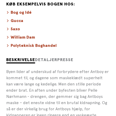
KØB EKSEMPELVIS BOGEN HOS:
Bog og Idé
Gucca
Saxo
William Dam
Polyteknisk Boghandel
BESKRIVELSE
DETALJER
PRESSE
Byen lider af underskud af forbrydere efter Antboy er
kommet til, og dagene som maskeklædt superhelt
kan være lange og kedelige. Men den stille periode
ender brat. En aften under byfesten bliver Pelle
Nørhmann - drengen, der gemmer sig bag Antboys
maske – det eneste vidne til en brutal kidnapning. Og
så er der virkelig brug for Antboys hjælp, for
kidnapperen er ingen ringere end en vaskeægte