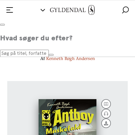
Antboy 3 - Maskefald
Hvad søger du efter?
Antboy 3
Af
Kenneth Bøgh Andersen