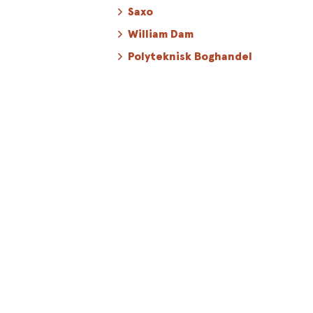
Saxo
William Dam
Polyteknisk Boghandel