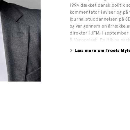
1994 dækket dansk politik s
kommentator i aviser og på t
journalistuddannelsen på SD
og var gennem en årrække a
direktør i JFM. I septembe
& Vanopslagh. Politik og parl
Gyldendal Medie, 2024
Læs mere om Troels Myl