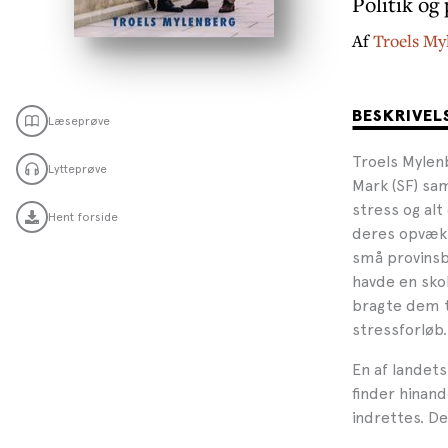
Politik og
Af
Troels My
BESKRIVEL
Læseprøve
Troels Mylenb
Lytteprøve
Mark (SF) sa
stress og al
Hent forside
deres opvæks
små provinsb
havde en skol
bragte dem t
stressforløb.
En af landet
finder hinan
indrettes. D