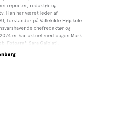
om reporter, redaktør og
v. Han har været leder af
U, forstander på Vallekilde Højskole
nsvarshavende chefredaktør og
r 2024 er han aktuel med bogen Mark
øb. Fotograf: Sara Galbiati,
enberg