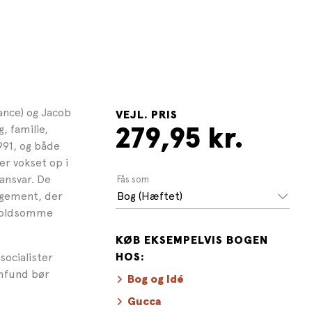
iance) og Jacob
VEJL. PRIS
, familie,
279,95 kr.
991, og både
r vokset op i
ansvar. De
Fås som
gagement, der
Bog (Hæftet)
 voldsomme
KØB EKSEMPELVIS BOGEN
socialister
HOS:
amfund bør
Bog og Idé
Gucca