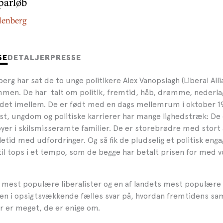
 parløb
lenberg
SE
DETALJER
PRESSE
erg har sat de to unge politikere Alex Vanopslagh (Liberal All
mmen. De har talt om politik, fremtid, håb, drømme, nederlag
t det imellem. De er født med en dags mellemrum i oktober 1
t, ungdom og politiske karrierer har mange lighedstræk: De e
yer i skilsmisseramte familier. De er storebrødre med stort 
etid med udfordringer. Og så fik de pludselig et politisk en
il tops i et tempo, som de begge har betalt prisen for med
s mest populære liberalister og en af landets mest populære 
den i opsigtsvækkende fælles svar på, hvordan fremtidens s
er er meget, de er enige om.