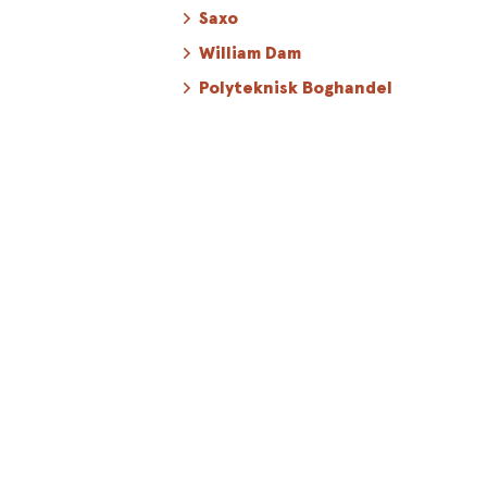
Saxo
William Dam
Polyteknisk Boghandel