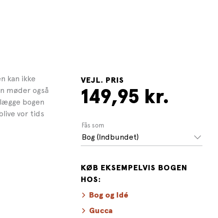
n kan ikke
VEJL. PRIS
en møder også
149,95 kr.
 lægge bogen
live vor tids
Fås som
Bog (Indbundet)
KØB EKSEMPELVIS BOGEN
HOS:
Bog og Idé
Gucca