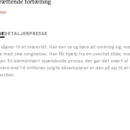
ræftende fortælling
var
SE
DETALJER
PRESSE
ågner til et mareridt. Han kan se og høre alt omkring sig, me
med sine omgivelser. Han får hjælp fra en uventet kilde, m
ger. En elementært spændende proces, der gør det svært at
mere end 1.8 millioner solgte eksemplarer er den på vej til at b
assiker.