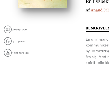
En livsbek
Af
Anand Dil
BESKRIVEL
Læseprøve
En ung mand v
Lytteprøve
kommunikere 
ny udfordrin
Hent forside
fra sig. Med 
spirituelle kl