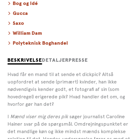
Bog og Idé
Gucca
Saxo
William Dam
Polyteknisk Boghandel
BESKRIVELSE
DETALJER
PRESSE
Hvad får en mand til at sende et dickpic? Altså
uopfordret at sende (primært) kvinder, han ikke
nødvendigvis kender godt, et fotografi af sin (som
hovedregel) erigerede pik? Hvad handler det om, og
hvorfor gør han det?
I
Mænd viser mig deres pik
søger journalist Caroline
Hainer svar på de spørgsmål. Omdrejningspunktet er
det mandlige køn og ikke mindst mænds komplekse
relation til det. Hendes undersøgelse fører os med et