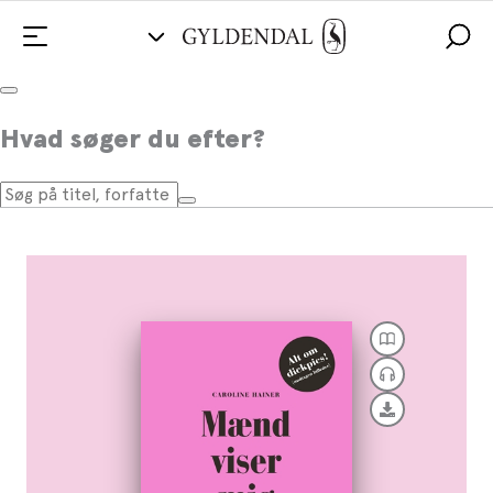
Mænd viser mig deres pik
Hvad søger du efter?
Af
Caroline Hainer