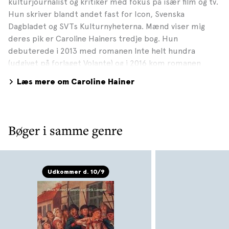
kulturjournalist og kritiker med fokus på især film og tv.
Hun skriver blandt andet fast for Icon, Svenska
Dagbladet og SVTs Kulturnyheterna. Mænd viser mig
deres pik er Caroline Hainers tredje bog. Hun
debuterede i 2013 med romanen Inte helt hundra
(udgivet på forlaget Volante) og i 2016 kom romanen
Åsneprinsen (Natur & Kultur). Hun deler sin tid mellem
Læs mere om Caroline Hainer
Stockholm og Los Angeles. Foto: Max Bouwers
Bøger i samme genre
Udkommer d. 10/9