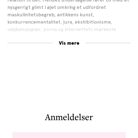
nysgerrigt glimt i øjet omkring et udfordret
maskulinitetsbegreb, antikkens kunst,
konkurrencementalitet, jura, ekshibitionisme,
valgkampagner, porno og internettets mørkeste
afkroge.
Vis mere
Anmeldelser