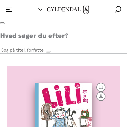
Lili syr en ting
Hvad søger du efter?
Af
Kim Fupz Aakeson
,
Siri Melchior