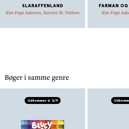
SLARAFFENLAND
FARMAN OG
Kim Fupz Aakeson
,
Katrine M. Nielsen
Kim Fupz Aak
Christ
Bøger i samme genre
Udkommer d. 3/9
Udkomme