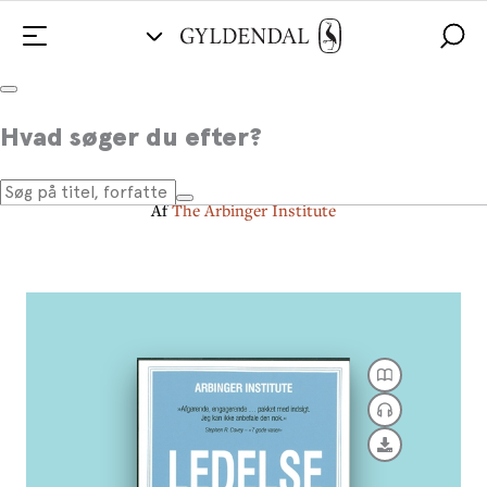
Ledelse og selvforståelse
Hvad søger du efter?
Kom ud af boksen
Af
The Arbinger Institute