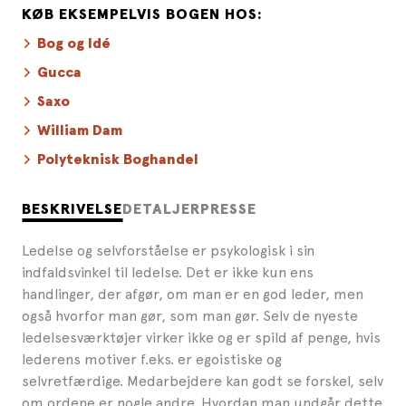
KØB EKSEMPELVIS BOGEN HOS:
Bog og Idé
Gucca
Saxo
William Dam
Polyteknisk Boghandel
BESKRIVELSE
DETALJER
PRESSE
Ledelse og selvforståelse er psykologisk i sin
indfaldsvinkel til ledelse. Det er ikke kun ens
handlinger, der afgør, om man er en god leder, men
også hvorfor man gør, som man gør. Selv de nyeste
ledelsesværktøjer virker ikke og er spild af penge, hvis
lederens motiver f.eks. er egoistiske og
selvretfærdige. Medarbejdere kan godt se forskel, selv
om ordene er nogle andre. Hvordan man undgår dette