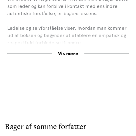
som leder og kan forblive i kontakt med ens indre
autentiske forståelse, er bogens essens.
Ledelse og selvforståelse viser, hvordan man kommer
ud af boksen og begynder at etablere en empatisk og
respektfuld forbindelse til andre.
Vis mere
Ledelse og selvforståelse er personligt udfordrende
og uomgængelig inden for autentisk lederskab. Den
henvender sig til ledere på alle niveauer.
Udgivet af The Arbinger Institute.
Bøger af samme forfatter