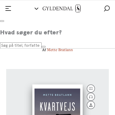
Kvartvejs
Hvad søger du efter?
om at finde din egen vej ind i voksenlivet
Af
Mette Bratlann