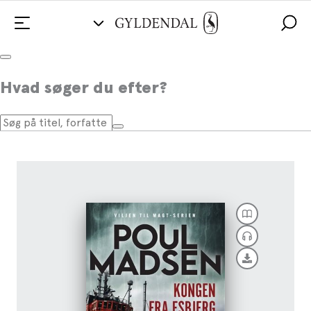
Kongen fra Esbjerg
Hvad søger du efter?
Af
Poul Madsen