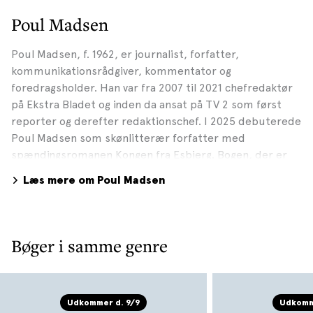
Poul Madsen
Poul Madsen, f. 1962, er journalist, forfatter,
kommunikationsrådgiver, kommentator og
foredragsholder. Han var fra 2007 til 2021 chefredaktør
på Ekstra Bladet og inden da ansat på TV 2 som først
reporter og derefter redaktionschef. I 2025 debuterede
Poul Madsen som skønlitterær forfatter med
spændingsromanen Kongen fra Esbjerg. Bogen, der er
blevet en bestseller, var den første i hans Viljen til magt-
Læs mere om Poul Madsen
serie. I marts 2026 udkommer Kejseren af
Christiansborg, Poul Madsens anden spændingsroman i
serien. Fotograf: Sara Galbiati, 2025
Bøger i samme genre
Udkommer d. 9/9
Udkomm