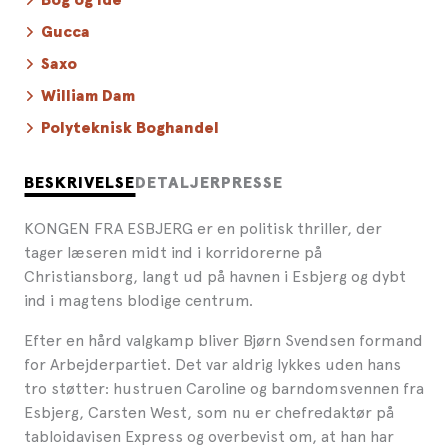
Bog og Idé
Gucca
Saxo
William Dam
Polyteknisk Boghandel
BESKRIVELSE
DETALJER
PRESSE
KONGEN FRA ESBJERG er en politisk thriller, der
tager læseren midt ind i korridorerne på
Christiansborg, langt ud på havnen i Esbjerg og dybt
ind i magtens blodige centrum.
Efter en hård valgkamp bliver Bjørn Svendsen formand
for Arbejderpartiet. Det var aldrig lykkes uden hans
tro støtter: hustruen Caroline og barndomsvennen fra
Esbjerg, Carsten West, som nu er chefredaktør på
tabloidavisen Express og overbevist om, at han har