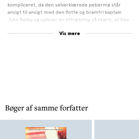
kompliceret, da den selverklærede pebermø står
ansigt til ansigt med den flotte og bramfri kaptain
John Bailey og oplever en tiltrækning så stærk, at ikke
engang krigens skygge kan dæmpe den ...
Vis mere
"Kærlighed i krigens skygge"
af SJ Hooks er en historie
om at have modet til at gøre det rigtige, viljen til at
træffe svære valg og troen på, at kærligheden kan
overvinde enhver forhindring.
Bøger af samme forfatter