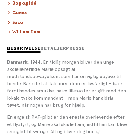
Bog og Idé
Gucca
Saxo
William Dam
BESKRIVELSE
DETALJER
PRESSE
. En tidlig morgen bliver den unge
Danmark, 1944
skolelærerinde Marie opsøgt af
modstandsbevægelsen, som har en vigtig opgave til
hende. Bare det at tale med dem er livsfarligt – især
fordi hendes smukke, naive lillesøster er gift med den
lokale tyske kommandant – men Marie har aldrig
tøvet, når nogen har brug for hjælp.
En engelsk RAF-pilot er den eneste overlevende efter
et flystyrt, og Marie skal skjule ham, indtil han kan blive
smuglet til Sverige. Alting bliver dog hurtigt