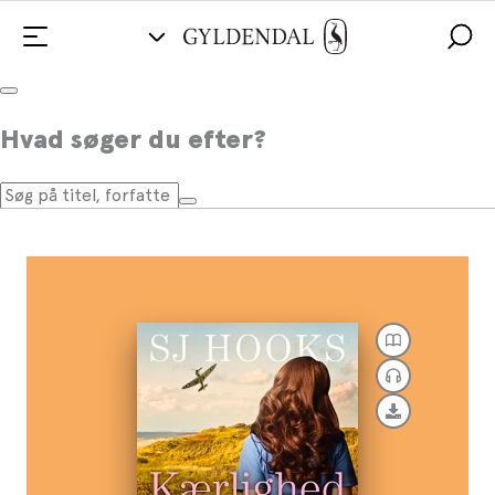
Kærlighed i krigens skygge
Hvad søger du efter?
Af
SJ Hooks