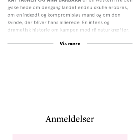
jyske hede om dengang landet endnu skulle erobres,
om en indædt og kompromisløs mand og om den
kvinde, der bliver hans allierede. En intens og
dramatisk historie om kampen mod rå naturkræfter,
om store drømme og endnu større ofre, om hævn og
Vis mere
disciplin, kærlighed, fortabelse og den reneste
ondskab.
Anmeldelser