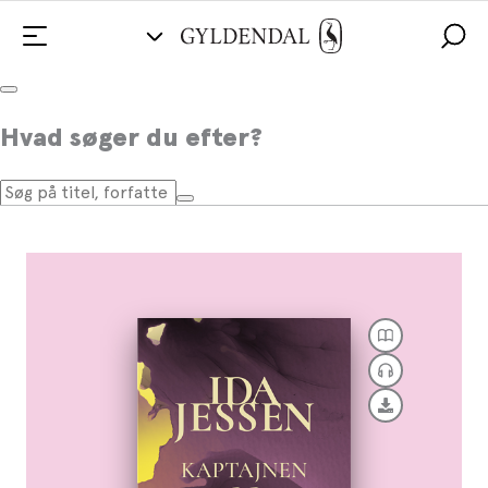
Kaptajnen og Ann Barbara
Hvad søger du efter?
Af
Ida Jessen