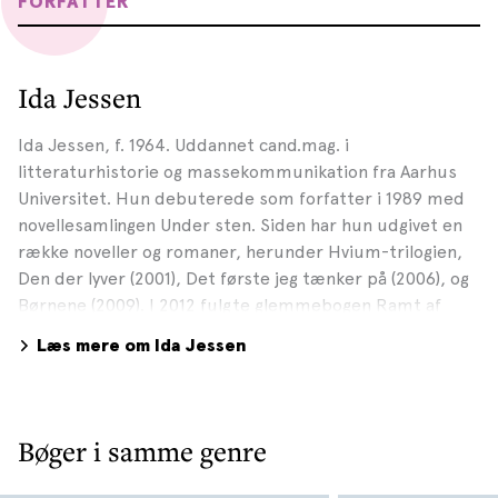
FORFATTER
Ida Jessen
Ida Jessen, f. 1964. Uddannet cand.mag. i
litteraturhistorie og massekommunikation fra Aarhus
Universitet. Hun debuterede som forfatter i 1989 med
novellesamlingen Under sten. Siden har hun udgivet en
række noveller og romaner, herunder Hvium-trilogien,
Den der lyver (2001), Det første jeg tænker på (2006), og
Børnene (2009). I 2012 fulgte glemmebogen Ramt af
ingenting og i 2013 novellesamlingen Postkort til Annie.
Læs mere om Ida Jessen
Ida Jessen var aktuel med romanen En ny tid i 2015. En
dagbogsroman skrevet af fru Bagge, der i 1904 som ung
skolelærerinde kom til Thyregod, hvor hun giftede sig
med distriktslægen Bagge. Efter 23 års barnløst
Bøger i samme genre
ægteskab er lægen død, og fru Bagge må nu forsøge at
skabe sig et nyt selvstændigt liv. I januar 2017 udkom