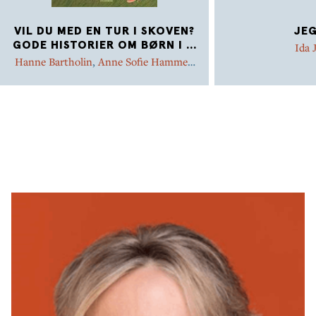
VIL DU MED EN TUR I SKOVEN?
JEG
GODE HISTORIER OM BØRN I
...
Ida 
Hanne Bartholin
,
Anne Sofie Hammer
,
Marianne Iben Hansen
,
Ida Jessen
,
Lea
Letén
,
Astrid Lindgren
,
Ib Spang Olsen
,
Charlotte Pardi
,
Ilon Wikland