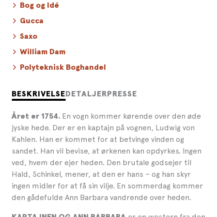
Bog og Idé
Gucca
Saxo
William Dam
Polyteknisk Boghandel
BESKRIVELSE
DETALJER
PRESSE
En vogn kommer kørende over den øde
Året er 1754.
jyske hede. Der er en kaptajn på vognen, Ludwig von
Kahlen. Han er kommet for at betvinge vinden og
sandet. Han vil bevise, at ørkenen kan opdyrkes. Ingen
ved, hvem der ejer heden. Den brutale godsejer til
Hald, Schinkel, mener, at den er hans – og han skyr
ingen midler for at få sin vilje. En sommerdag kommer
den gådefulde Ann Barbara vandrende over heden.
er en western fra den
KAPTAJNEN OG ANN BARBARA