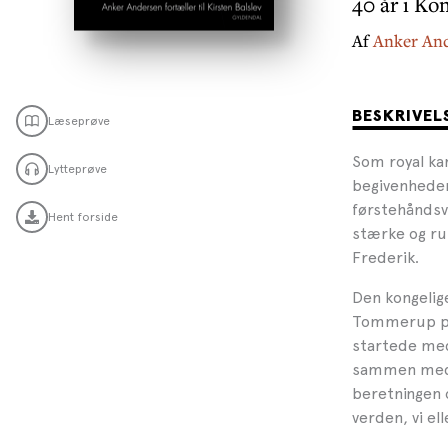
40 år i Ko
Af
Anker An
BESKRIVEL
Læseprøve
Som royal ka
Lytteprøve
begivenheder 
førstehåndsvi
Hent forside
stærke og ru
Frederik.
Den kongelig
Tommerup på 
startede med
sammen med 
beretningen 
verden, vi el