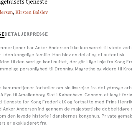
ngehusets tjeneste
dersen
,
Kirsten Balslev
SE
DETALJER
PRESSE
mmertjener har Anker Andersen ikke kun været til stede ved 
i den kongelige familie. Han blev en del af og et autentisk
dne til den særlige kontinuitet, der går i lige linje fra Kong Fr
mmelige personlighed til Dronning Magrethe og videre til Kro
e kammertjener fortæller om sin livsrejse fra det ydmyge arb
Fyn til Amalienborg Slot i København. Gennem et langt forlø
 tjeneste for Kong Frederik IX og fortsatte med Prins Henrik
Anker Andersen ind gennem de majestætiske dobbeltdøre og
om den levede historie i danskernes kongehus. Private gemak
lers er ekskluderet fra.