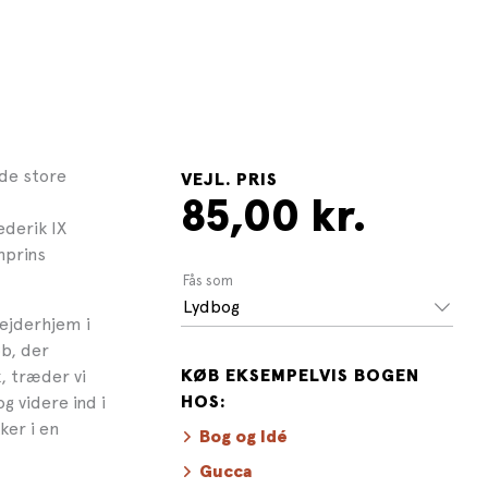
de store
VEJL. PRIS
85,00 kr.
ederik IX
nprins
Fås som
Lydbog
ejderhjem i
b, der
, træder vi
KØB EKSEMPELVIS BOGEN
 videre ind i
HOS:
ker i en
Bog og Idé
Gucca