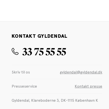
KONTAKT GYLDENDAL
33 75 55 55
Skriv til os
gyldendal@gyldendal.dk
Presseservice
Kontakt presse
Gyldendal, Klareboderne 3, DK-1115 København K