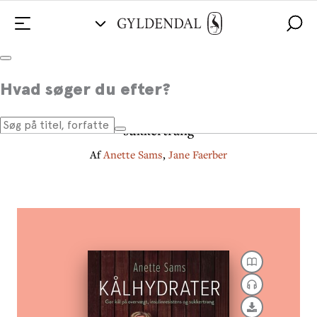
Kålhydrater
Hvad søger du efter?
Gør kål på overvægt, insulinresistens og
sukkertrang
Af
Anette Sams
,
Jane Faerber