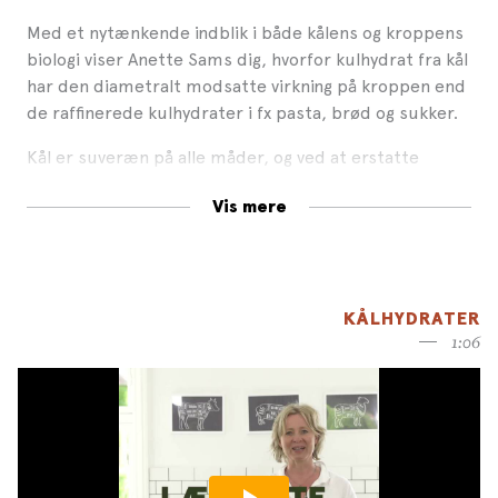
Med et nytænkende indblik i både kålens og kroppens
biologi viser Anette Sams dig, hvorfor kulhydrat fra kål
har den diametralt modsatte virkning på kroppen end
de raffinerede kulhydrater i fx pasta, brød og sukker.
Kål er suveræn på alle måder, og ved at erstatte
forarbejdede kulhydrater med kålhydrater fodrer du
Vis mere
mikroorganismerne hele vejen igennem dit
tarmsystem, så du får et stabilt blodsukker, et
balanceret immunsystem og et aktivt hormonsystem.
Kort sagt: Udskift raffinerede kulhydrater med
KÅLHYDRATER
kålhydrater, og opbyg en vital og modstandsdygtig
1:06
krop. Det er samtidig opskriften, der vrister dig fri af
insulinresistens, overvægt og livsstilssygdomme.
Som hjælp til at få flere kålhydrater i dit liv får du 50
lækre, nemme og velsmagende opskrifter udviklet af
Jane Faerber. For kål er ikke bare sund, den er også en