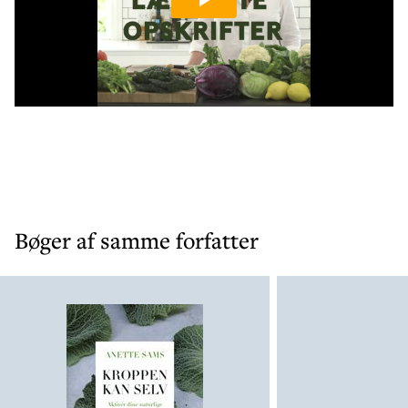
mester i et køkken: Den kan være sprød, blød,
cremet, skarp, smagfuld. Den kan koges, hakkes,
steges, blendes. Uden at miste sine fantastiske evner.
Og så er kål bæredygtig, fordi den kan dyrkes
herhjemme.
Bøger af samme forfatter