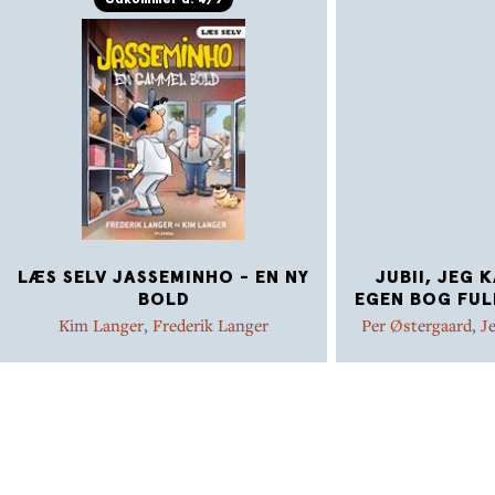
Udkommer d. 4/9
LÆS SELV JASSEMINHO - EN NY
JUBII, JEG 
BOLD
EGEN BOG FUL
Kim Langer
,
Frederik Langer
Per Østergaard
,
J
Marie Duedahl
,
Met
Jensen
,
Kim Dals
Mikkel Straarup 
Hammer
,
Dina Gel
Rasmus