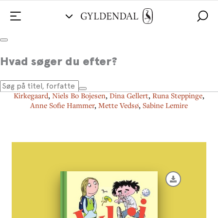
Jubii, jeg kan læse!
Hvad søger du efter?
Af
Rasmus Bregnhøi
,
Kim Fupz Aakeson
,
Mette-Kirstine
Bak
,
Charlotte Pardi
,
Katrine Marie Guldager
,
Ole Lund
Kirkegaard
,
Niels Bo Bojesen
,
Dina Gellert
,
Runa Steppinge
,
Anne Sofie Hammer
,
Mette Vedsø
,
Sabine Lemire