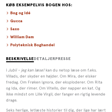
KØB EKSEMPELVIS BOGEN HOS:
Bog og Idé
Gucca
Saxo
William Dam
Polyteknisk Boghandel
BESKRIVELSE
DETALJER
PRESSE
i
Jubii – jeg kan læse!
kan du netop læse om f.eks.
Villads, der skyder en højder. Om Mira, der elsker
fredag. Om Frøken Ignora, der eksploderer. Om Rita
og Ida, der rimer. Om Vitello, der napper en kat. Og
ikke mindst om Lille Virgil, der fanger en rigtig levende
drage.
Seks herlige, letlæste historier til dig, der lige har lært