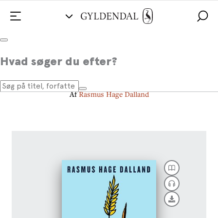
Jordbundet
Hvad søger du efter?
En rejse rundt i dansk landbrug
Af
Rasmus Hage Dalland