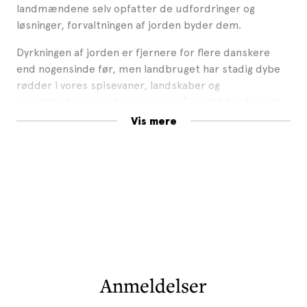
landmændene selv opfatter de udfordringer og
løsninger, forvaltningen af jorden byder dem.
Dyrkningen af jorden er fjernere for flere danskere
end nogensinde før, men landbruget har stadig dybe
rødder i vores spisevaner, landskaber og
slægtshistorier, og bevægelser på landet har formet
vores politiske system, identitet og naturforståelse.
Vis mere
Så hvordan vil de kommende bevægelser i landbruget
forandre os?
Jordbundet
er en rejsefortælling, der undersøger,
hvor landbruget står lige nu – på tærsklen til store
forandringer.
Anmeldelser