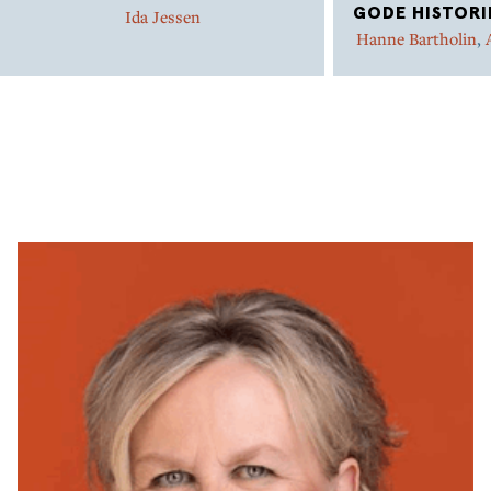
GODE HISTORI
Ida Jessen
Hanne Bartholin
,
Marianne Iben Ha
Letén
,
Astrid Lind
Charlotte Par