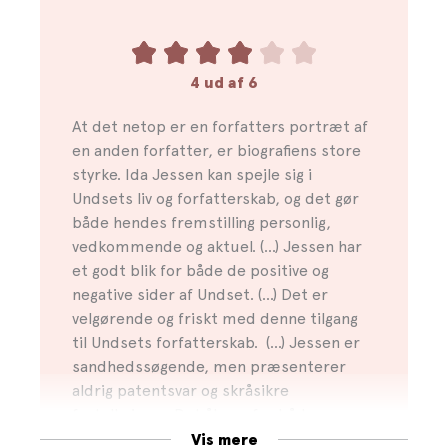
4 ud af 6
At det netop er en forfatters portræt af
en anden forfatter, er biografiens store
styrke. Ida Jessen kan spejle sig i
Undsets liv og forfatterskab, og det gør
både hendes fremstilling personlig,
vedkommende og aktuel. (…) Jessen har
et godt blik for både de positive og
negative sider af Undset. (…) Det er
velgørende og friskt med denne tilgang
til Undsets forfatterskab. (…) Jessen er
sandhedssøgende, men præsenterer
aldrig patentsvar og skråsikre
fortolkninger. Det åbner for både
Undsets forfatterskab og liv - ligesom
Vis mere