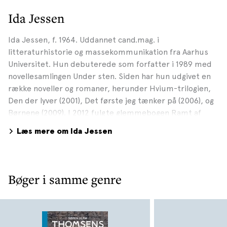
Ida Jessen
Ida Jessen, f. 1964. Uddannet cand.mag. i
litteraturhistorie og massekommunikation fra Aarhus
Universitet. Hun debuterede som forfatter i 1989 med
novellesamlingen Under sten. Siden har hun udgivet en
række noveller og romaner, herunder Hvium-trilogien,
Den der lyver (2001), Det første jeg tænker på (2006), og
Børnene (2009). I 2012 fulgte glemmebogen Ramt af
ingenting og i 2013 novellesamlingen Postkort til Annie.
Læs mere om Ida Jessen
Ida Jessen var aktuel med romanen En ny tid i 2015. En
dagbogsroman skrevet af fru Bagge, der i 1904 som ung
skolelærerinde kom til Thyregod, hvor hun giftede sig
med distriktslægen Bagge. Efter 23 års barnløst
Bøger i samme genre
ægteskab er lægen død, og fru Bagge må nu forsøge at
skabe sig et nyt selvstændigt liv. I januar 2017 udkom
den selvstændige fortsættelse, Doktor Bagges
anagrammer, hvor det er den gådefulde læge og