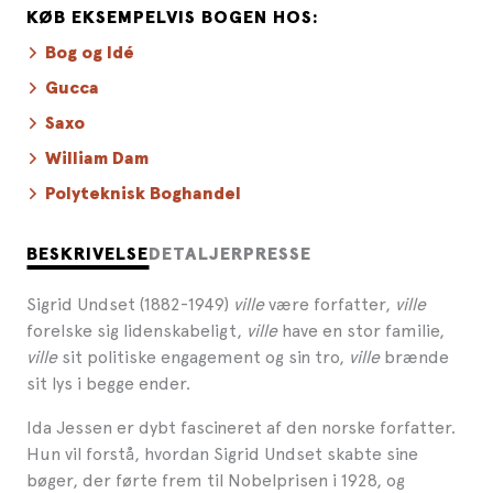
KØB EKSEMPELVIS BOGEN HOS:
Bog og Idé
Gucca
Saxo
William Dam
Polyteknisk Boghandel
BESKRIVELSE
DETALJER
PRESSE
Sigrid Undset (1882-1949)
ville
være forfatter,
ville
forelske sig lidenskabeligt,
ville
have en stor familie,
ville
sit politiske engagement og sin tro,
ville
brænde
sit lys i begge ender.
Ida Jessen er dybt fascineret af den norske forfatter.
Hun vil forstå, hvordan Sigrid Undset skabte sine
bøger, der førte frem til Nobelprisen i 1928, og