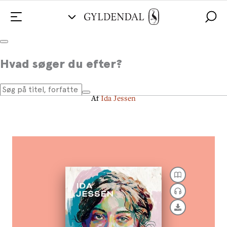
Jeg vil!
Hvad søger du efter?
En forfatters portræt af Sigrid Undset
Af
Ida Jessen