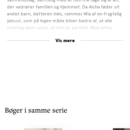
der vedrører familien og hjemmet. Da Aïcha føder sit
andet barn, datteren Inès, rammes Mia af en frygtelig
jalousi, som på ingen måde bliver bedre af, at alle
omkring dem synes, at Inès er perfekt. Mias bliver
oprørsk og kæmper igennem hele sin opvækst for at
Vis mere
vinde sin fars anerkendelse. Efter en gymnasietid med
mange kampe og de første spæde skridt mod
uafhængighed, følger Mia i sin fars fodspor ind i
finansverdenen, hvor hun opnår en imponerende
karriere, men stadig kæmper med at finde sin plads i
verden. Inès uddanner sig til læge og forsøger at
balancere sine ambitioner med de forventninger, hun
møder som kvinde i et traditionelt samfund.
Jeg bærer ilden
er en sanselig og fængslende roman
Bøger i samme serie
om en families kampe og konflikter, om identitet, arv
og komplekse familiedynamikker, og om at forsøge at
finde sin plads i verden.