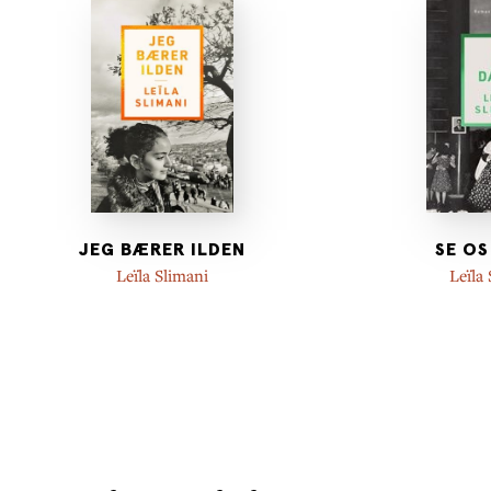
JEG BÆRER ILDEN
SE OS
Leïla Slimani
Leïla