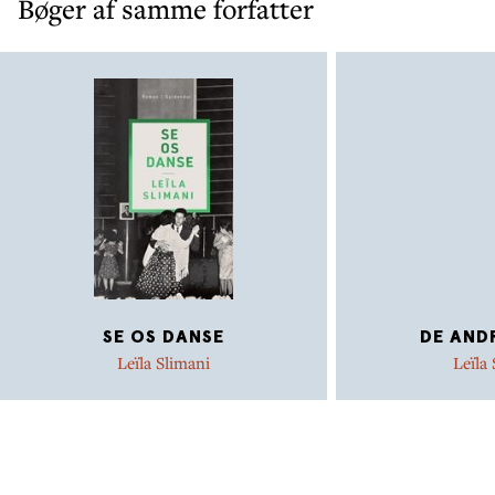
Bøger af samme forfatter
SE OS DANSE
DE AND
Leïla Slimani
Leïla