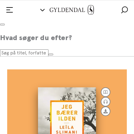
Jeg bærer ilden
Hvad søger du efter?
Af
Leïla Slimani