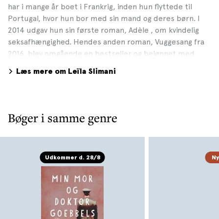
har i mange år boet i Frankrig, inden hun flyttede til
Portugal, hvor hun bor med sin mand og deres børn. I
2014 udgav hun sin første roman, Adèle , om kvindelig
seksafhængighed. Hendes anden roman, Vuggesang fra
2016, blev omgående en bestseller og belønnet med
Frankrigs største litterære pris, den prestigefyldte Prix
Læs mere om Leïla Slimani
Goncourt. Vuggesang blev solgt til udgivelse i 45 lande.
Med sin romantrilogi – De andres land, Se os danse og
Jeg bærer ilden, der udkom på dansk januar 2026 – har
hun endnu en gang slået sit navn fast med mere end 2
Bøger i samme genre
millioner solgte eksemplarer. Foto: Catherine Hélie ©
Editions Gallimard, 2017
Udkommer d. 28/8
N