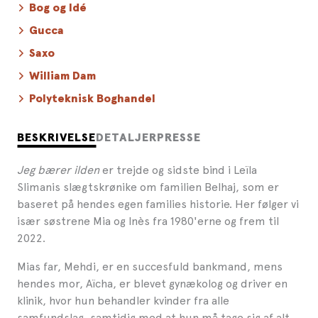
Bog og Idé
Gucca
Saxo
William Dam
Polyteknisk Boghandel
BESKRIVELSE
DETALJER
PRESSE
Jeg bærer ilden
er trejde og sidste bind i Leïla
Slimanis slægtskrønike om familien Belhaj, som er
baseret på hendes egen families historie. Her følger vi
især søstrene Mia og Inès fra 1980'erne og frem til
2022.
Mias far, Mehdi, er en succesfuld bankmand, mens
hendes mor, Aïcha, er blevet gynækolog og driver en
klinik, hvor hun behandler kvinder fra alle
samfundslag, samtidig med at hun må tage sig af alt,