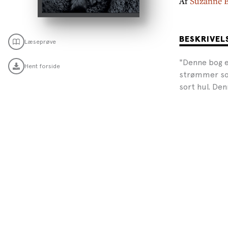
Af
Suzanne B
BESKRIVEL
Læseprøve
"Denne bog er
Hent forside
strømmer som
sort hul. De