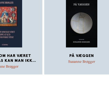
SOM HAR VÆRET
PÅ VÆGGEN
ÅS KAN MAN IKK
...
Suzanne Brøgger
nne Brøgger