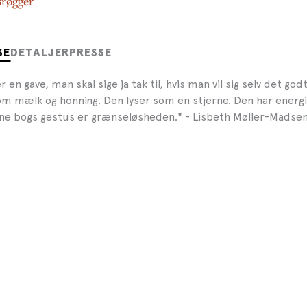
røgger
SE
DETALJER
PRESSE
 en gave, man skal sige ja tak til, hvis man vil sig selv det god
 mælk og honning. Den lyser som en stjerne. Den har energ
nne bogs gestus er grænseløsheden." - Lisbeth Møller-Madsen