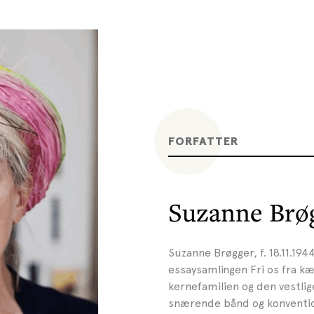
FORFATTER
Suzanne Brø
Suzanne Brøgger, f. 18.11.19
essaysamlingen Fri os fra kæ
kernefamilien og den vestli
snærende bånd og konventio