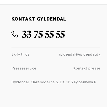
KONTAKT GYLDENDAL
33 75 55 55
Skriv til os
gyldendal@gyldendal.dk
Presseservice
Kontakt presse
Gyldendal, Klareboderne 3, DK-1115 København K