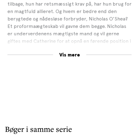
tilbage, hun har retsmæssigt krav på, har hun brug for
en magtfuld allieret. Og hvem er bedre end den
berygtede og nådesløse forbryder, Nicholas O'Shea?
Et proformaægteskab vil gavne dem begge. Nicholas
er underverdenens mægtigste mand og vil gerne
giftes med Catherine for at opnå en førende position i
selskabslivet. Ingen behøver at vide, at han har
Vis mere
begæret hende i mere end et år. Deres aftale er ren
forretning - helt uden de besværligheder, der følger i
kølvandet på kærlighed. Forførelse imidlertid er noget
ganske andet - en fristende leg, som han vil gøre alt
for, at hun vil nyde - hvad enten hun vil det eller ej.
Bøger i samme serie