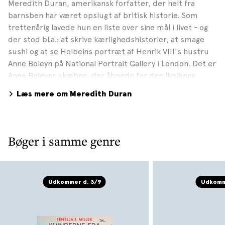
Meredith Duran, amerikansk forfatter, der helt fra
barnsben har været opslugt af britisk historie. Som
trettenårig lavede hun en liste over sine mål i livet - og
der stod bl.a.: at skrive kærlighedshistorier, at smage
sushi og at se Holbeins portræt af Henrik VIII's hustru
Anne Boleyn på National Portrait Gallery i London. Det er
Anne Boleyns skæbne, der åbnede for den livslange
interesse for den britiske historie. Udover sit ph.d-
Læs mere om Meredith Duran
studie i antropologi samler hun på gamle bøger om
etikette, guidebøger til 1800-tallets London og
rejsebeskrivelser skrevet af modige victorianske kvinder.
Hun har skrevet adskillige historiske serier om stærke
Bøger i samme genre
kvinder. Se også meredithduran.com
Udkommer d. 3/9
Udkomm