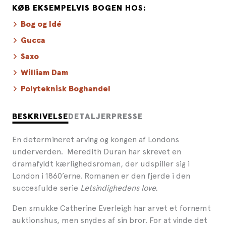
KØB EKSEMPELVIS BOGEN HOS:
Bog og Idé
Gucca
Saxo
William Dam
Polyteknisk Boghandel
BESKRIVELSE
DETALJER
PRESSE
En determineret arving og kongen af Londons
underverden. Meredith Duran har skrevet en
dramafyldt kærlighedsroman, der udspiller sig i
London i 1860’erne. Romanen er den fjerde i den
succesfulde serie
Letsindighedens love.
Den smukke Catherine Everleigh har arvet et fornemt
auktionshus, men snydes af sin bror. For at vinde det