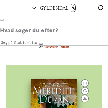
Isdronningen
Hvad søger du efter?
Letsindighedens love 4
Af
Meredith Duran