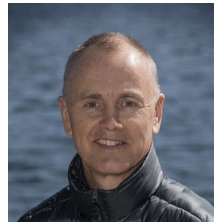
sprækker
er endnu en topaktuel, engageret
reportagebog om nybrud i vores syn på os selv og på
Danmarks og Grønlands plads i verdenssamfundet.