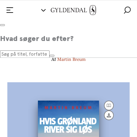
Hvis Grønland river sig løs
Hvad søger du efter?
- en rejse i kongerigets sprækker
Af
Martin Breum