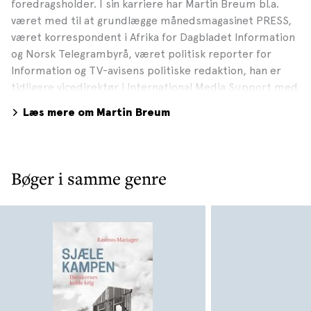
foredragsholder. I sin karriere har Martin Breum bl.a.
været med til at grundlægge månedsmagasinet PRESS,
været korrespondent i Afrika for Dagbladet Information
og Norsk Telegrambyrå, været politisk reporter for
Information og TV-avisens politiske redaktion, han er
tidligere vicedirektør i International Media Support med
opgaver i Kina, Afghanistan, Afrika og Centralasien og han
Læs mere om Martin Breum
har været vært på DR2’s nyhedsprogram Deadline og
DR2 Udland. Martin Breum er i dag selvstændig og lever
af, at lave produktioner og foredrag om Grønlands,
Færøernes og Danmarks indbyrdes forhold. Udover sit
Bøger i samme genre
virke som journalist har Martin Breum i 2009 ledt det
første danske tv-hold på Antarktis, i 2012 deltaget på
den dansk-grønlandske LOMROG IIII-ekspedition og i
forbindelse med den tur været første DR-medarbejder
på Nordpolen. Martin Breum har siden 2013 været
medlem af Eventyrenes klub. Martin Breum debuterede
i 2011 med bogen NÅR ISEN FORSVINDER – DANMARK
SOM STORMAGT I ARKTIS, GRØNLANDS RIGDOMME OG