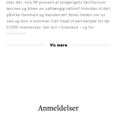
sker der, hvis 98 procent af kongerigets territorium
løsrives og bliver en uafhængig nation? Hvordan vil det
påvirke Danmark og danskerne? Vores tanker om os
selv og hvor vi kommer fra? Hvad vil det betyde for de
57.000 mennesker, der bor i Grønland – og for
Grønland?
Et stort flertal af grønlænderne støtter visionen om
Vis mere
det uafhængige Grønland, løsrevet fra Danmark.
Grønlands egen grundlov er ved at blive skrevet, og
Grønland har for første gang nogensinde fået en
Selvstændighedsminister. Det kan være svært for folk
i Danmark at se for sig, hvordan Grønland skal klare sig
uden tilskuddene fra Danmark, men i Grønland peger
de ivrige på Grønlands kolossale muligheder for
udvinding af mineraler, olie, gas, fiskeri og turisme.
I København arbejder regeringen i den stik modsatte
Anmeldelser
retning af politikerne i Grønland. Danmark vil sammen