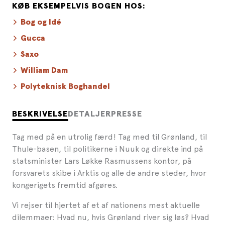
KØB EKSEMPELVIS BOGEN HOS:
Bog og Idé
Gucca
Saxo
William Dam
Polyteknisk Boghandel
BESKRIVELSE
DETALJER
PRESSE
Tag med på en utrolig færd! Tag med til Grønland, til
Thule-basen, til politikerne i Nuuk og direkte ind på
statsminister Lars Løkke Rasmussens kontor, på
forsvarets skibe i Arktis og alle de andre steder, hvor
kongerigets fremtid afgøres.
Vi rejser til hjertet af et af nationens mest aktuelle
dilemmaer: Hvad nu, hvis Grønland river sig løs? Hvad