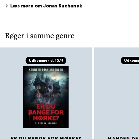
Læs mere om Jonas Suchanek
Bøger i samme genre
Udkommer d. 10/9
Udkomm
ER DU BANGE FOR MØRKE?
MANDEN DER