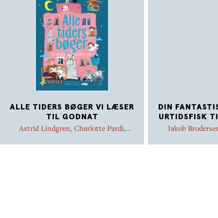
ALLE TIDERS BØGER VI LÆSER
DIN FANTASTI
TIL GODNAT
URTIDSFISK T
Astrid Lindgren
,
Charlotte Pardi
,
Jakob Broderse
Gunilla Bergström
,
Ursula Seeberg
,
Eskildsen
,
Ka
Jakob Martin Strid
,
Trine Bundsgaard
,
Hanne Hastrup
,
Birgitte Krogsbøll
,
Rebecca Bach-Lauritsen
,
Signe Kjær