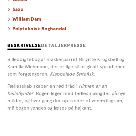
Saxo
William Dam
Polyteknisk Boghandel
BESKRIVELSE
DETALJER
PRESSE
Billeddigtebog af makkerparret Birgitte Krogsbøll og
Kamilla Wichmann, der er lige så originalt sprudlende
som forgængeren,
Klappelade Syltefisk.
Fællesskab skaber en rød tråd i
Himlen er en
helleflynder.
Bogen leger med fællesmængder på nye
måder, og hver gang der optræder et venn-diagram,
må bogen vendes og læses på højkant.