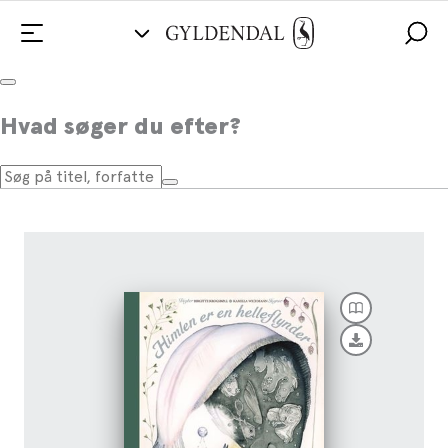
Himlen er en helleflynder
Hvad søger du efter?
Af
Birgitte Krogsbøll
,
Kamilla Wichmann