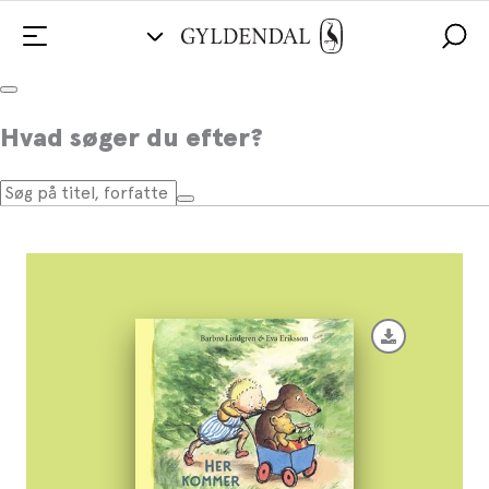
Her kommer Jeppe
Hvad søger du efter?
Af
Barbro Lindgren
,
Eva Eriksson