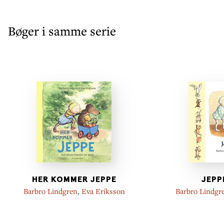
Bøger i samme serie
HER KOMMER JEPPE
JEPP
Barbro Lindgren
,
Eva Eriksson
Barbro Lindgr