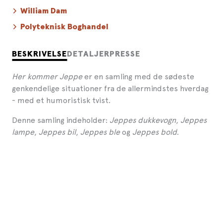
William Dam
Polyteknisk Boghandel
BESKRIVELSE
DETALJER
PRESSE
Her kommer Jeppe
er en samling med de sødeste
genkendelige situationer fra de allermindstes hverdag
- med et humoristisk tvist.
Denne samling indeholder:
Jeppes dukkevogn
,
Jeppes
lampe
,
Jeppes bil
,
Jeppes ble
og
Jeppes bold
.