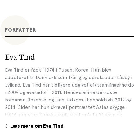
FORFATTER
Eva Tind
Eva Tind er født i 1974 i Pusan, Korea. Hun blev
adopteret til Danmark som 1-årig og opvoksede i Låsby i
Jylland. Eva Tind har tidligere udgivet digtsamlingerne do
i 2009 og eva+adolf i 2011. Hendes anmelderroste
romaner, Rosenvej og Han, udkom i henholdsvis 2012 og
2014. Siden har hun skrevet portrættet Astas skygge
(2016) om stumfilmskuespillerinden Asta Nielsen og
romanen Ophav om tre menneskers søgen efter deres
Læs mere om Eva Tind
ophav. Romanen blev nomineret til DR Romanprisen
2020. Eva Tinds roman Kvinden der samlede verden om