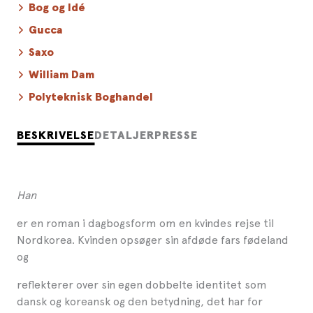
Bog og Idé
Gucca
Saxo
William Dam
Polyteknisk Boghandel
BESKRIVELSE
DETALJER
PRESSE
Han
er en roman i dagbogsform om en kvindes rejse til
Nordkorea. Kvinden opsøger sin afdøde fars fødeland
og
reflekterer over sin egen dobbelte identitet som
dansk og koreansk og den betydning, det har for