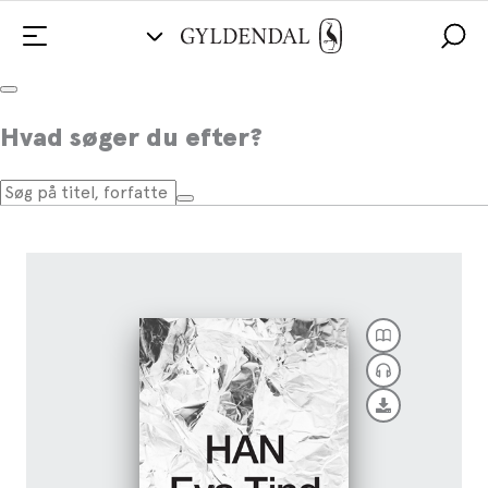
Han
Hvad søger du efter?
Af
Eva Tind