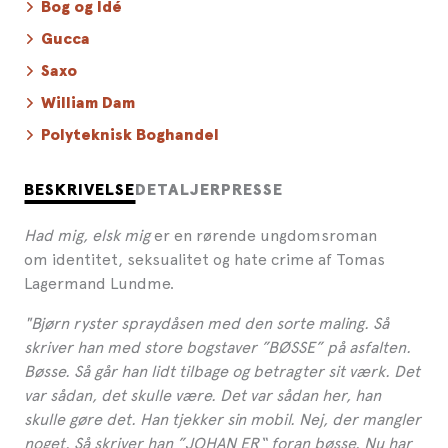
Bog og Idé
Gucca
Saxo
William Dam
Polyteknisk Boghandel
BESKRIVELSE
DETALJER
PRESSE
Had mig, elsk mig
er en rørende ungdomsroman
om identitet, seksualitet og hate crime af Tomas
Lagermand Lundme.
"Bjørn ryster spraydåsen med den sorte maling. Så
skriver han med store bogstaver ”BØSSE” på asfalten.
Bøsse. Så går han lidt tilbage og betragter sit værk. Det
var sådan, det skulle være. Det var sådan her, han
skulle gøre det. Han tjekker sin mobil. Nej, der mangler
noget. Så skriver han ”JOHAN ER“ foran bøsse. Nu har