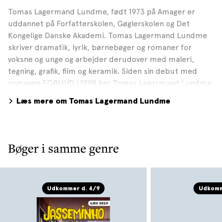
Tomas Lagermand Lundme, født 1973 på Amager er
uddannet på Forfatterskolen, Gøglerskolen og Det
Kongelige Danske Akademi. Tomas Lagermand Lundme
skriver dramatik, lyrik, børnebøger og romaner for
voksne og unge og arbejder derudover med maleri,
tegning, grafik, film og keramik. Siden sin debut med
romanen FORHUD i 1998 har Tomas Lagermand Lundme
udgivet en lang række bøger til både voksne og børn,
Læs mere om Tomas Lagermand Lundme
bl.a. AMAGER HALSHUG og ALT ER MIT. I august 2025 var
han aktuel med erindringsbogen Vi tilhørte ingen. Da
AIDS kom til Danmark. Foto: Michael Søndergaard, 2015
Bøger i samme genre
Udkommer d. 4/9
Udkomm