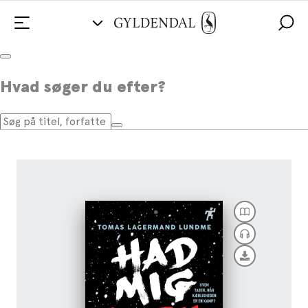
Had mig, elsk mig
Hvad søger du efter?
Af
Tomas Lagermand Lundme