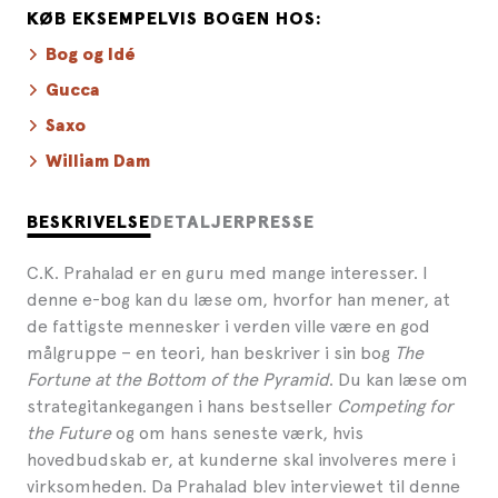
KØB EKSEMPELVIS BOGEN HOS:
Bog og Idé
Gucca
Saxo
William Dam
BESKRIVELSE
DETALJER
PRESSE
C.K. Prahalad er en guru med mange interesser. I
denne e-bog kan du læse om, hvorfor han mener, at
de fattigste mennesker i verden ville være en god
målgruppe – en teori, han beskriver i sin bog
The
Fortune at the Bottom of the Pyramid
. Du kan læse om
strategitankegangen i hans bestseller
Competing for
the Future
og om hans seneste værk, hvis
hovedbudskab er, at kunderne skal involveres mere i
virksomheden. Da Prahalad blev interviewet til denne