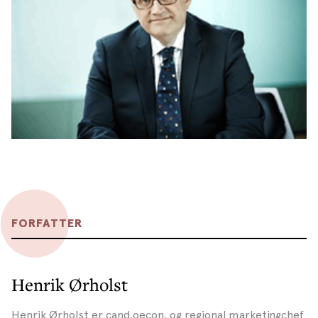
FORFATTER
Henrik Ørholst
Henrik Ørholst er cand.oecon. og regional marketingchef