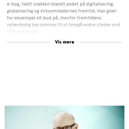
e-bog, faldt snakken blandt andet på digitalisering,
globalisering og virksomhedernes fremtid. Han giver
for eksempel sit bud på, hvorfor fremtidens
nytænkning kan komme til at foregå andre steder end
USA og Europa.
Vis mere
Hvad siger de største guruer om ledelse? Små e-
bøger med de største ledelseseksperters tanker om
at udvikle organisationskultur, innovation og bundlinje.
Gurubøgerne er en slags greatest hits i e-bogform –
udvalgt af Henrik Ørholst, som er senior
marketingstrateg hos PFA Pension, uddannet
cand.oecon. fra Århus Universitet og forfatter. Han er
derudover anmelder på Berlingske Tidende.