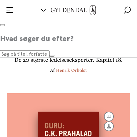
Guru: C.K. Prahalad - en indisk
Hvad søger du efter?
guru med udsyn
De 20 største ledelseseksperter. Kapitel 18.
Af
Henrik Ørholst