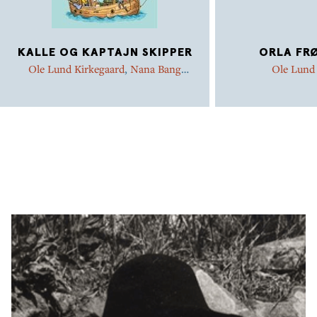
KALLE OG KAPTAJN SKIPPER
ORLA FR
Ole Lund Kirkegaard
,
Nana Bang
Ole Lund
Kirkegaard