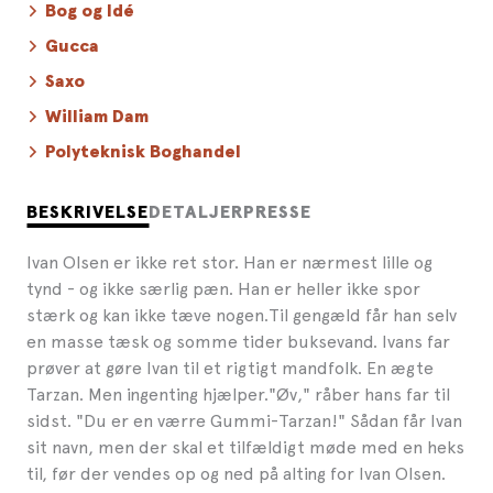
Bog og Idé
Gucca
Saxo
William Dam
Polyteknisk Boghandel
BESKRIVELSE
DETALJER
PRESSE
Ivan Olsen er ikke ret stor. Han er nærmest lille og
tynd - og ikke særlig pæn. Han er heller ikke spor
stærk og kan ikke tæve nogen.Til gengæld får han selv
en masse tæsk og somme tider buksevand. Ivans far
prøver at gøre Ivan til et rigtigt mandfolk. En ægte
Tarzan. Men ingenting hjælper."Øv," råber hans far til
sidst. "Du er en værre Gummi-Tarzan!" Sådan får Ivan
sit navn, men der skal et tilfældigt møde med en heks
til, før der vendes op og ned på alting for Ivan Olsen.