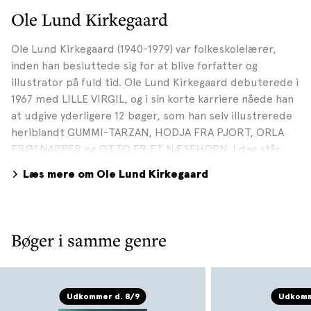
Ole Lund Kirkegaard
Ole Lund Kirkegaard (1940-1979) var folkeskolelærer,
inden han besluttede sig for at blive forfatter og
illustrator på fuld tid. Ole Lund Kirkegaard debuterede i
1967 med LILLE VIRGIL, og i sin korte karriere nåede han
at udgive yderligere 12 bøger, som han selv illustrerede
heriblandt GUMMI-TARZAN, HODJA FRA PJORT, ORLA
FRØSNAPPER og OTTO ER ET NÆSEHORN. I dag står
Ole Lund Kirkegaards værker tilbage som udødelige
Læs mere om Ole Lund Kirkegaard
klassikere, alle børn bør kende. Foto: Gyldendals
Billedbibliotek
Bøger i samme genre
Udkommer d. 8/9
Udkomm