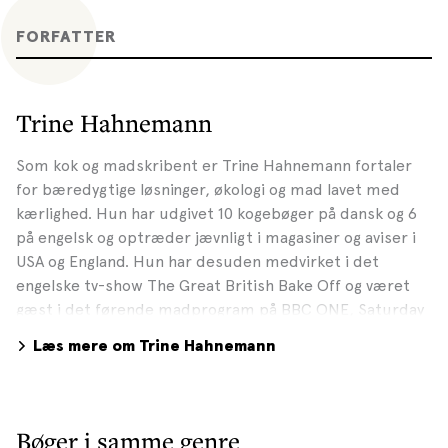
FORFATTER
Trine Hahnemann
Som kok og madskribent er Trine Hahnemann fortaler
for bæredygtige løsninger, økologi og mad lavet med
kærlighed. Hun har udgivet 10 kogebøger på dansk og 6
på engelsk og optræder jævnligt i magasiner og aviser i
USA og England. Hun har desuden medvirket i det
engelske tv-show The Great British Bake Off og været
gæst i det førende madprogram på BBC ONE, Saturday
Kitchen. Senest har hun været aktuel med kogebogen
Læs mere om Trine Hahnemann
Grøn hverdagsmad (2021). Læs mere her:
hahnemannskoekken.com
Bøger i samme genre