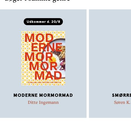
Udkommer d. 20/8
MODERNE MORMORMAD
SMØRR
Ditte Ingemann
Søren K.