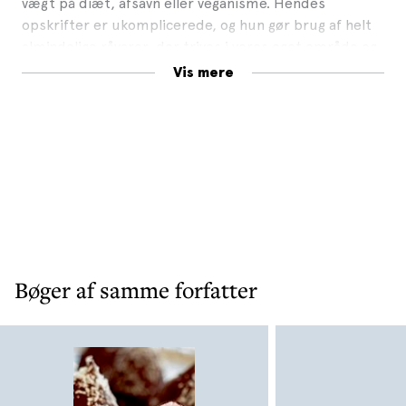
vægt på diæt, afsavn eller veganisme. Hendes
opskrifter er ukomplicerede, og hun gør brug af helt
almindelige råvarer, der trives i vores eget område og
klima.
Vis mere
Bogen er illustreret med Columbus Leths
fotooptagelser, der både er skudt udenfor og på
lokale gårde samt i studiet i alle måneder af året.
Bøger af samme forfatter