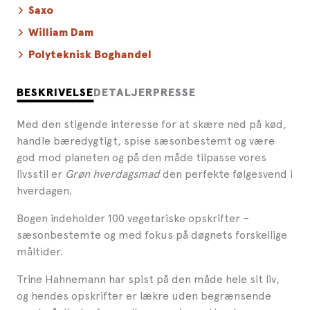
Saxo
William Dam
Polyteknisk Boghandel
BESKRIVELSE
DETALJER
PRESSE
Med den stigende interesse for at skære ned på kød,
handle bæredygtigt, spise sæsonbestemt og være
god mod planeten og på den måde tilpasse vores
livsstil er
Grøn hverdagsmad
den perfekte følgesvend i
hverdagen.
Bogen indeholder 100 vegetariske opskrifter –
sæsonbestemte og med fokus på døgnets forskellige
måltider.
Trine Hahnemann har spist på den måde hele sit liv,
og hendes opskrifter er lækre uden begrænsende