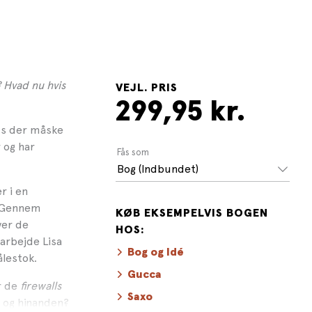
 Hvad nu hvis
VEJL. PRIS
299,95 kr.
us der måske
 og har
Fås som
Bog (Indbundet)
r i en
. Gennem
KØB EKSEMPELVIS BOGEN
ver de
HOS:
 arbejde Lisa
Bog og Idé
ålestok.
Gucca
r de
firewalls
Saxo
v og hinanden?