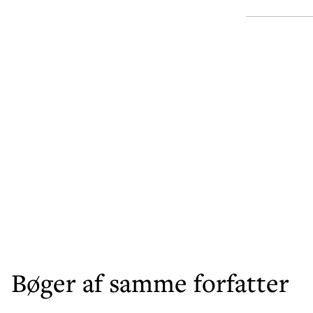
Gennem dine
mennesker vi
Pressen skri
»Svimlende P
***** – Berli
»Som altid er
lækre og fly
– Weekendav
»Interessant 
bevidsthed, 
**** – Børse
Bøger af samme forfatter
»...et meget
og dunkle 
– Informatio