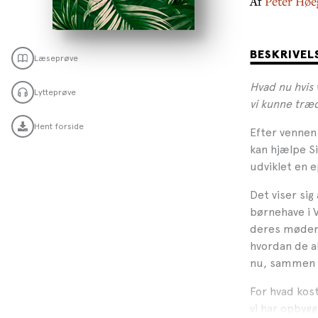
Af
Peter Høe
BESKRIVEL
Læseprøve
Hvad nu hvis
Lytteprøve
vi kunne træd
Hent forside
Efter vennen
kan hjælpe S
udviklet en 
Det viser sig
børnehave i 
deres møder 
hvordan de al
nu, sammen m
For hvad kos
vi har opbygg