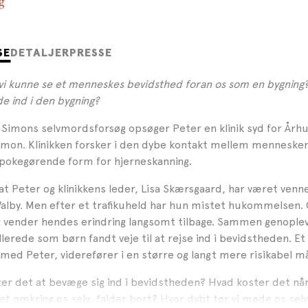
g
SE
DETALJER
PRESSE
 vi kunne se et menneskes bevidsthed foran os som en bygning?
e ind i den bygning?
 Simons selvmordsforsøg opsøger Peter en klinik syd for Årh
imon. Klinikken forsker i den dybe kontakt mellem mennesker
epokegørende form for hjerneskanning.
 at Peter og klinikkens leder, Lisa Skærsgaard, har været venne
Valby. Men efter et trafikuheld har hun mistet hukommelsen
vender hendes erindring langsomt tilbage. Sammen genople
lerede som børn fandt veje til at rejse ind i bevidstheden. Et
ed Peter, viderefører i en større og langt mere risikabel m
ter det at bevæge sig ind i bevidstheden? Hvad koster det nå
et omkring os selv, falder bort? Hvor dybt tør vi møde os sel