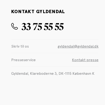
KONTAKT GYLDENDAL
33 75 55 55
Skriv til os
gyldendal@gyldendal.dk
Presseservice
Kontakt presse
Gyldendal, Klareboderne 3, DK-1115 København K