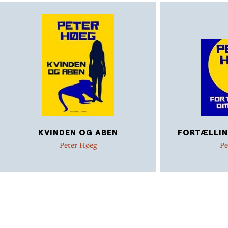
»Meget kan m
**** – Ekstra
»...en dialog
***** – Nordj
»Ingen nulev
Høeg.«
***** – Fyens
KVINDEN OG ABEN
FORTÆLLIN
Peter Høeg
Pe