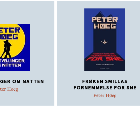
an sige om Peter Høegs bøger, men der er altid noget på sp
 Bladet
, der kører som på skinner.«
yske Stiftstidende
ende, mandlig dansk forfatter kan så meget med sproget so
 Stiftstidende
GER OM NATTEN
FRØKEN SMILLAS
FORNEMMELSE FOR SNE
ter Høeg
Peter Høeg