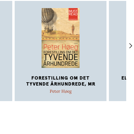
il.«
m Peter
FORESTILLING OM DET
ELE
TYVENDE ÅRHUNDREDE, MR
Peter Høeg