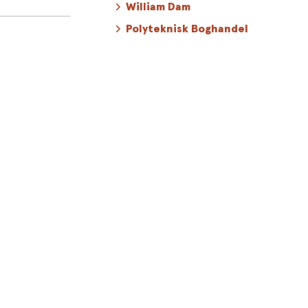
William Dam
til for at
Polyteknisk Boghandel
e seancer er
t menneskes
e forbindelser