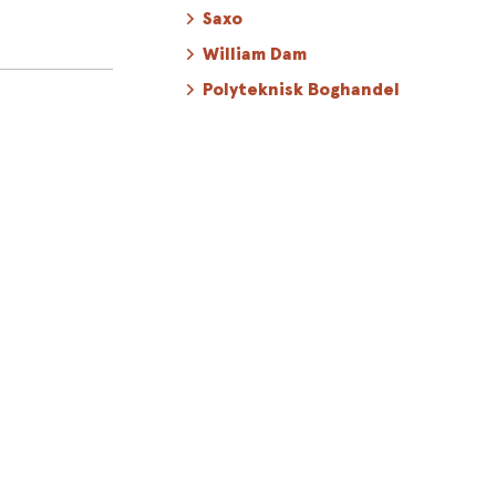
Saxo
William Dam
Polyteknisk Boghandel