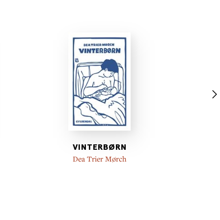
VINTERBØRN
Dea Trier Mørch