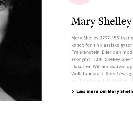
Mary Shelley
Mary Shelley (1797-1851) var 
kendt for sin klassiske gyse
Frankenstein. Eller den m
anonymt i 1818. Shelley blev
filosoffen William Godwin og
Wollstonecraft. Som 17-åri
med digteren P.B. Shelley, 
fulgte ham til Italien men ve
Læs mere om Mary Shell
England. Frankenstein, der 
spøg på en ferie med bl.a. f
William Polidori, var Shelle
roman, Matilda, udkommer fo
over romaner skrev Mary Shel
rejsebøger og varetog desud