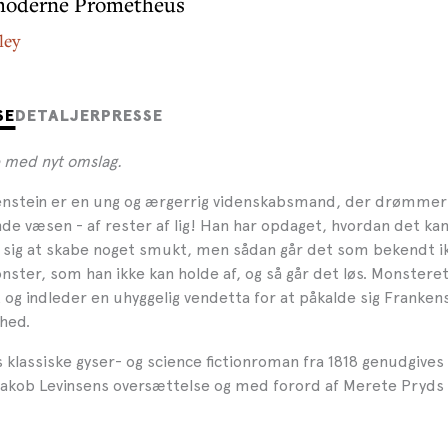
 moderne Prometheus
ley
SE
DETALJER
PRESSE
 med nyt omslag.
enstein er en ung og ærgerrig videnskabsmand, der drømmer
nde væsen - af rester af lig! Han har opdaget, hvordan det kan
er sig at skabe noget smukt, men sådan går det som bekendt i
ster, som han ikke kan holde af, og så går det løs. Monsteret 
og indleder en uhyggelig vendetta for at påkalde sig Franken
hed.
 klassiske gyser- og science fictionroman fra 1818 genudgives
akob Levinsens oversættelse og med forord af Merete Pryds 