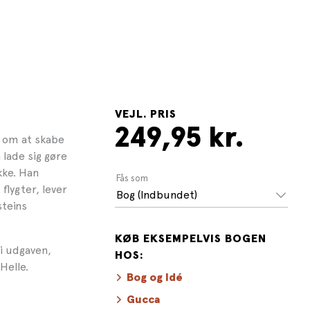
VEJL. PRIS
249,95 kr.
 om at skabe
 lade sig gøre
kke. Han
Fås som
flygter, lever
Bog (Indbundet)
steins
KØB EKSEMPELVIS BOGEN
 i udgaven,
HOS:
Helle.
Bog og Idé
Gucca