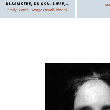
KLASSIKERE, DU SKAL LÆSE,
...
Mar
Emily Brontë
,
George Orwell
,
Virginia
Woolf
,
Knut Hamsun
,
Mary Shelley