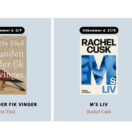
efterladte papirer.
mmer d. 3/9
Udkommer d. 27/8
ER FIK VINGER
M'S LIV
va Tind
Rachel Cusk