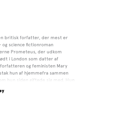
en britisk forfatter, der mest er
r- og science fictionroman
oderne Prometeus, der udkom
 født i London som datter af
 forfatteren og feministen Mary
g stak hun af hjemmefra sammen
som hun siden giftede sig med. Hun
ndte efter hans død tilbage til
ey
i første omgang blev skrevet som en
orfatterne Lord Byron og John
ys første roman. Hendes anden
r første gang på dansk i 2024. Ud
ley også noveller, biografier og
en udgivelsen af sin mands digte og