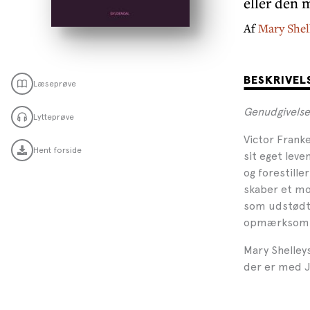
eller den
Af
Mary Shel
BESKRIVEL
Læseprøve
Genudgivelse
Lytteprøve
Victor Frank
Hent forside
sit eget leve
og forestill
skaber et mon
som udstødt 
opmærksom
Mary Shelleys
der er med J