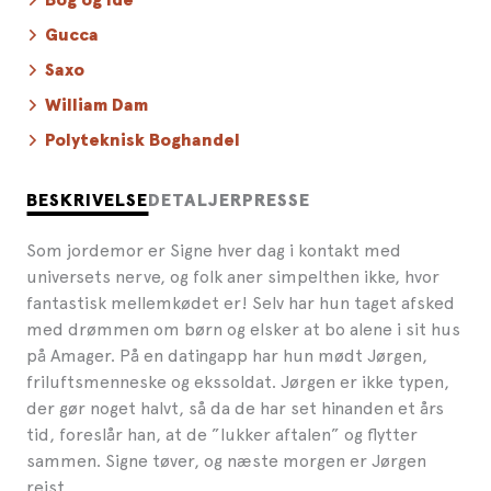
Bog og Idé
Gucca
Saxo
William Dam
Polyteknisk Boghandel
BESKRIVELSE
DETALJER
PRESSE
Som jordemor er Signe hver dag i kontakt med
universets nerve, og folk aner simpelthen ikke, hvor
fantastisk mellemkødet er! Selv har hun taget afsked
med drømmen om børn og elsker at bo alene i sit hus
på Amager. På en datingapp har hun mødt Jørgen,
friluftsmenneske og ekssoldat. Jørgen er ikke typen,
der gør noget halvt, så da de har set hinanden et års
tid, foreslår han, at de ”lukker aftalen” og flytter
sammen. Signe tøver, og næste morgen er Jørgen
rejst.