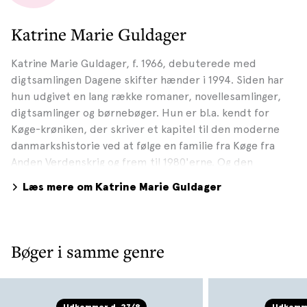
Katrine Marie Guldager
Katrine Marie Guldager, f. 1966, debuterede med
digtsamlingen Dagene skifter hænder i 1994. Siden har
hun udgivet en lang række romaner, novellesamlinger,
digtsamlinger og børnebøger. Hun er bl.a. kendt for
Køge-krøniken, der skriver et kapitel til den moderne
danmarkshistorie ved at følge en familie fra Køge fra
Anden Verdenskrig og frem til 1980'erne. Og den
anmelderroste bestseller En uskyldig familie (2017) om
Læs mere om Katrine Marie Guldager
finansmanden Frederik, der søger lykken i udlandet
efter en opvækst i en venstreorienteret sydfynsk
hippiefamilie med stærke kvinder og svage mænd. I 2018
udkom Bjørnen (2018) om den vrede Vibse, og derefter
Bøger i samme genre
fulgte den autobiografiske roman Det samme og noget
helt andet. I januar 2023 udkom romanen Birgithe med
th, om en kvinde fanget i centrum af en dybt