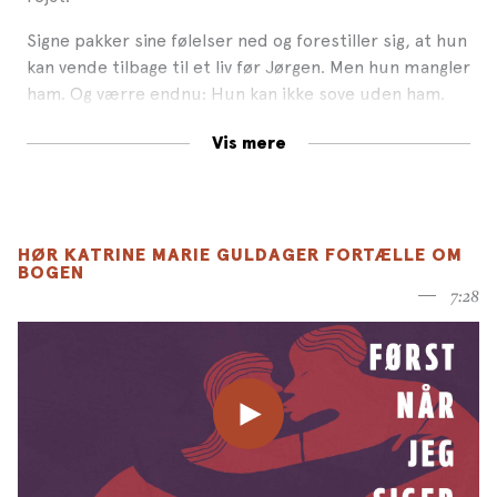
Signe pakker sine følelser ned og forestiller sig, at hun
kan vende tilbage til et liv før Jørgen. Men hun mangler
ham. Og værre endnu: Hun kan ikke sove uden ham.
Hun møder mere og mere træt op på fødegangen, og
Vis mere
når man er træt, begår man fejl.
Først når jeg siger til
er en kantet kærlighedsroman
om fødsler og parforhold, der sjældent bliver, som
man forestiller sig. Og om at trives bedst alene – lige
HØR KATRINE MARIE GULDAGER FORTÆLLE OM
indtil man ikke gør det.
BOGEN
7:28