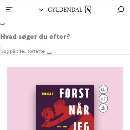
Først når jeg siger til
Hvad søger du efter?
Af
Katrine Marie Guldager