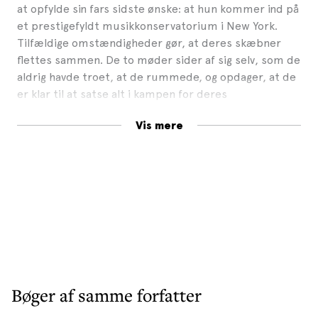
at opfylde sin fars sidste ønske: at hun kommer ind på
et prestigefyldt musikkonservatorium i New York.
Tilfældige omstændigheder gør, at deres skæbner
flettes sammen. De to møder sider af sig selv, som de
aldrig havde troet, at de rummede, og opdager, at de
er klar til at satse alt i kampen for deres
kærlighed.
Forløst
afslutter serien.
Vis mere
Pressen skriver:
»Maya Banks skuffer ikke sine mange fans, lige bortset
fra at dette desværre er sidste bind i den populære
serie […]«
– Maria Sjøblom,
lektør
Bøger af samme forfatter