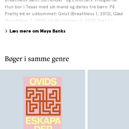
Hun bor i Texas med sin mand og deres tre børn. På
Pretty ink er udkommet: Gnist (Breathless 1, 2013), Glød
(Breathless 2, 2013), Ild (Breathless 3, 2013), Sæt fri
(Surrender 1, 2014), Giv slip (Surrender 2, 2014), Tag det
Læs mere om Maya Banks
hele (Surrender 3, 2014), Besat (Enforcers 1, 2017),
Tæmmet (Enforcers 2, 2017) og Forløst (Enforcers 3,
2017).
Bøger i samme genre