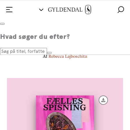
Fællesspisning
Hvad søger du efter?
Kærlig hilsen Folkehuset Absalon
Af
Rebecca Lajboschitz