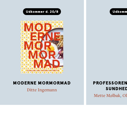
Udkommer d. 20/8
Udkomme
MODERNE MORMORMAD
PROFESSORENS
SUNDHED
Ditte Ingemann
Mette Mølbak
,
Ol