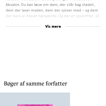
Absalon. Du kan læse om dem, der står bag stedet,
dem der laver maden, dem der spiser med – og dem
der bare er blevet hængende. Og der er opskrifter, så
du kan lave din egen version af fællesspisning, hvor du
Vis mere
har lyst. Fællesspisning er ikke svært. Det kræver bare
mad og mennesker.
Bøger af samme forfatter