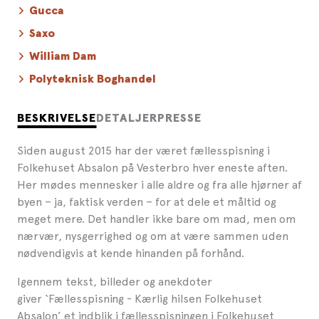
Gucca
Saxo
William Dam
Polyteknisk Boghandel
BESKRIVELSE
DETALJER
PRESSE
Siden august 2015 har der været fællesspisning i
Folkehuset Absalon på Vesterbro hver eneste aften.
Her mødes mennesker i alle aldre og fra alle hjørner af
byen – ja, faktisk verden – for at dele et måltid og
meget mere. Det handler ikke bare om mad, men om
nærvær, nysgerrighed og om at være sammen uden
nødvendigvis at kende hinanden på forhånd.
Igennem tekst, billeder og anekdoter
giver ‘Fællesspisning - Kærlig hilsen Folkehuset
Absalon’ et indblik i fællesspisningen i Folkehuset