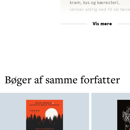
kram, kys og kæresteri,
skriver aldrig ned til sin læs
(…) spionromanen har læser
fanget i sit mere og mere
Vis mere
spegede netværk.
Bøger af samme forfatter