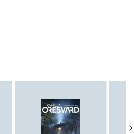
llige priser og prisnomineringer
 I januar 2023 var han aktuel med
 ØJNE på Gyldendal. Læs mere på
obin Skjoldborg, 2020