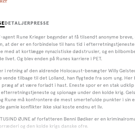
ker
SE
DETALJER
PRESSE
T-agent Rune Krieger begynder at få tilsendt anonyme breve, 
, at der er en forbindelse til hans tid i efterretningstjeneste
e med at kortlægge nynazistiske dødstrusler, og en bilbomb
de livet. Og blev enden på Runes karriere i PET.
r i retning af den aldrende Holocaust-benægter Willy Gelsted
vende tilbage til det Lolland, han flygtede fra som ung. Her
præg af at være forladt i hast. Eneste spor er en stak udkli
 efterretningstjeneste og spionage under den kolde krig. Gels
og Rune må konfrontere de mest smertefulde punkter i sin 
 de gamle konflikter ikke skal koste endnu et liv.
TUSIND ØJNE af forfatteren Benni Bødker er en kriminalro
forræderi og den kolde krigs danske ofre.