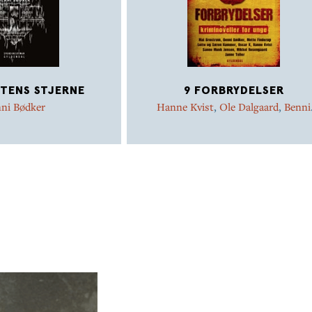
TENS STJERNE
9 FORBRYDELSER
ni Bødker
Hanne Kvist
,
Ole Dalgaard
,
Benni
Bødker
,
Mai Brostrøm
,
Janne Telle
Sanne Munk Jensen
,
Mikkel
Rosengaard
,
Mette Finderup
,
Lott
Hammer
,
Søren Hammer