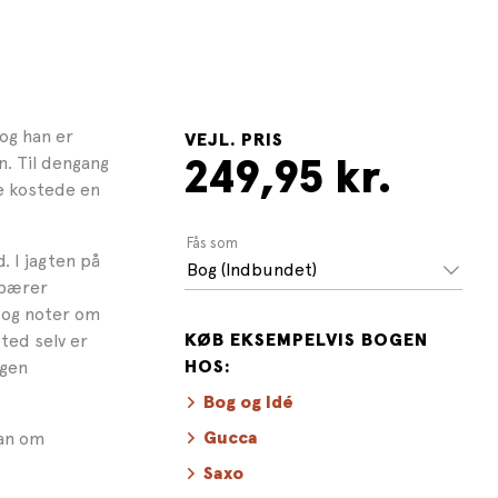
og han er
VEJL. PRIS
n. Til dengang
249,95 kr.
e kostede en
Fås som
. I jagten på
Bog (Indbundet)
 bærer
p og noter om
ted selv er
KØB EKSEMPELVIS BOGEN
egen
HOS:
Bog og Idé
man om
Gucca
Saxo