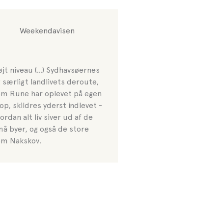
Weekendavisen
jt niveau (…) Sydhavsøernes
 særligt landlivets deroute,
m Rune har oplevet på egen
op, skildres yderst indlevet -
ordan alt liv siver ud af de
å byer, og også de store
om Nakskov.