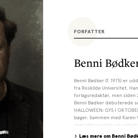
FORFATTER
Benni Bødke
Benni Bødker (f. 1975) er udd
fra Roskilde Universitet. Han
forlagsredaktør, men siden 2
Benni Bødker debuterede so
HALLOWEEN: GYS I OKTOBER o
bøger. Sammen med Karen V
spændingsserien om retsant
Bødkers bøger er oversat til 
Læs mere om Benni Bød