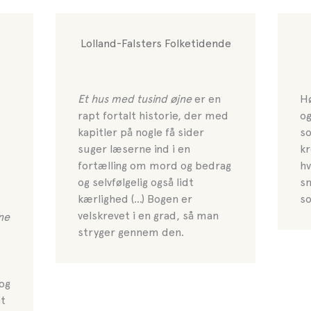
Lolland-Falsters Folketidende
Et hus med tusind øjne
er en
Hø
rapt fortalt historie, der med
og
kapitler på nogle få sider
so
suger læserne ind i en
kr
fortælling om mord og bedrag
hv
og selvfølgelig også lidt
sm
kærlighed (…) Bogen er
s
velskrevet i en grad, så man
ne
stryger gennem den.
og
et