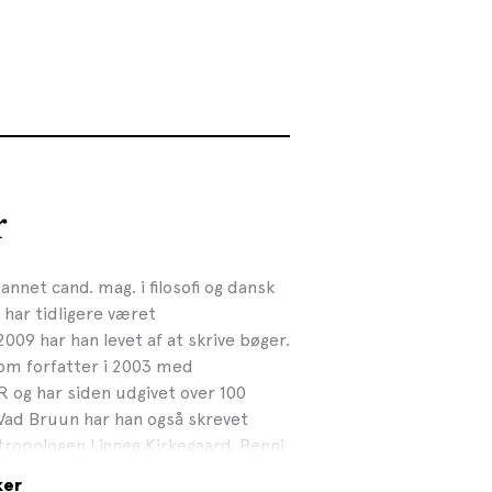
r
annet cand. mag. i filosofi og dansk
 har tidligere været
009 har han levet af at skrive bøger.
m forfatter i 2003 med
g har siden udgivet over 100
ad Bruun har han også skrevet
ropologen Linnea Kirkegaard. Benni
12 forskellige sprog, og han har
ker