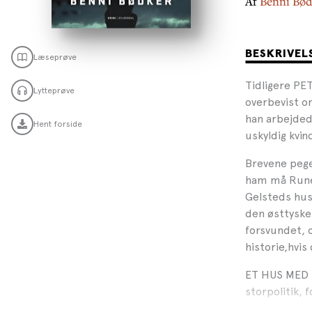
Af
Benni Bød
BESKRIVEL
Læseprøve
Tidligere PE
Lytteprøve
overbevist om
han arbejded
Hent forside
uskyldig kvin
Brevene pege
ham må Rune 
Gelsteds hus 
den østtyske
forsvundet, 
historie,hvis
ET HUS MED 
storpolitik, 