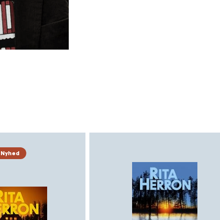
gennem årene modtaget adski
for sit store forfatterskab.
krimien ET HUS MED TUSIND
benniboedker.dk Fotograf: R
Nyhed