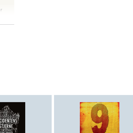
er
en