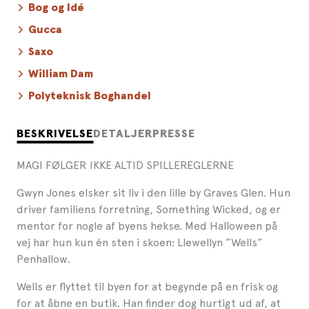
Bog og Idé
Gucca
Saxo
William Dam
Polyteknisk Boghandel
BESKRIVELSE
DETALJER
PRESSE
MAGI FØLGER IKKE ALTID SPILLEREGLERNE
Gwyn Jones elsker sit liv i den lille by Graves Glen. Hun
driver familiens forretning, Something Wicked, og er
mentor for nogle af byens hekse. Med Halloween på
vej har hun kun én sten i skoen: Llewellyn ”Wells”
Penhallow.
Wells er flyttet til byen for at begynde på en frisk og
for at åbne en butik. Han finder dog hurtigt ud af, at