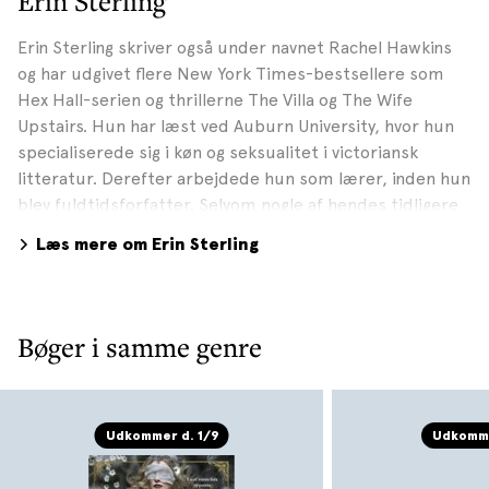
Erin Sterling
Erin Sterling skriver også under navnet Rachel Hawkins
og har udgivet flere New York Times-bestsellere som
Hex Hall-serien og thrillerne The Villa og The Wife
Upstairs. Hun har læst ved Auburn University, hvor hun
specialiserede sig i køn og seksualitet i victoriansk
litteratur. Derefter arbejdede hun som lærer, inden hun
blev fuldtidsforfatter. Selvom nogle af hendes tidligere
elever måske mener noget andet, så er hun ret sikker
Læs mere om Erin Sterling
på, at hun ikke er en heks.
Bøger i samme genre
Udkommer d. 1/9
Udkomme