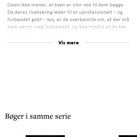
Gwen ikke mener, at byen er stor nok til dem begge.
Da deres rivalisering leder til et uprofessionelt – og
forbandet godt – kys, er de overbeviste om, at der må
have været magi indblandet, og ikke mindst at de bør
holde sig langt fra hinanden.
Vis mere
Men da en ny gruppe hekse slår sig ned i byen,
samtidig med at Gwyns magiske evner svækkes, må
Wells og Gwyn sammen finde ud af, om der er en
sammenhæng … før det er for sent.
Et forbandet kys
er anden bog i
Graves Glen
-serien af
Erin Sterling, som er fyldt med magiske forviklinger og
kemi, der slår gnister.
Pressen skriver:
Bøger i samme serie
”
Et forbandet kys
er sexet og sjov med fart over feltet
… det kys var helt sikkert forbandelsen værd, en sexet
romantisk komedie med den helt rette dosis magi.”