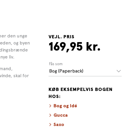
mmer den unge
VEJL. PRIS
 heden, og byen
169,95 kr.
ændingsbrænde
ye liv.
Fås som
 mand,
Bog (Paperback)
inde, skal for
KØB EKSEMPELVIS BOGEN
HOS:
Bog og Idé
Gucca
Saxo