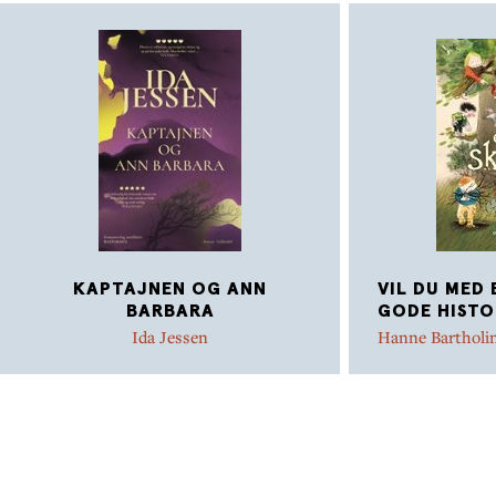
KAPTAJNEN OG ANN
VIL DU MED 
BARBARA
GODE HISTO
Ida Jessen
Hanne Bartholi
Marianne Ibe
Lea Letén
,
Astr
Olsen
,
Charlot