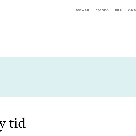
BØGER
FORFATTERE
ANB
y tid