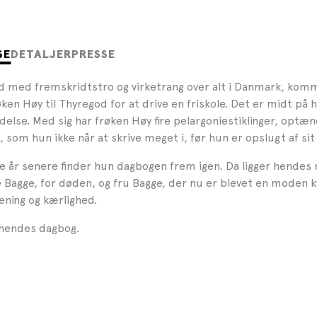
SE
DETALJER
PRESSE
 tid med fremskridtstro og virketrang over alt i Danmark, ko
ken Høy til Thyregod for at drive en friskole. Det er midt på
ndelse. Med sig har frøken Høy fire pelargoniestiklinger, opt
 som hun ikke når at skrive meget i, før hun er opslugt af sit n
e år senere finder hun dagbogen frem igen. Da ligger hendes
 Bagge, for døden, og fru Bagge, der nu er blevet en moden kv
ening og kærlighed.
hendes dagbog.