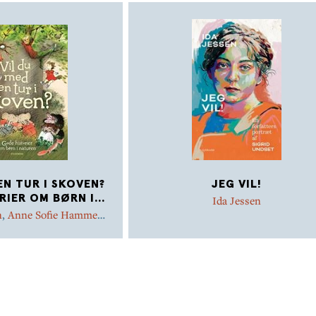
EN TUR I SKOVEN?
JEG VIL!
RIER OM BØRN I
...
Ida Jessen
n
,
Anne Sofie Hammer
,
n Hansen
,
Ida Jessen
,
id Lindgren
,
Ib Spang
te Pardi
,
Ilon Wikland