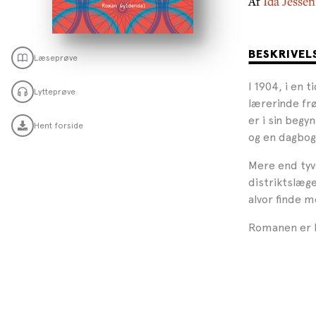
Af
Ida Jessen
BESKRIVEL
Læseprøve
I 1904, i en
Lytteprøve
lærerinde frø
er i sin begy
Hent forside
og en dagbog,
Mere end tyv
distriktslæge
alvor finde m
Romanen er 