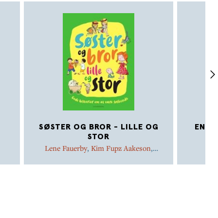
SØSTER OG BROR - LILLE OG
ENDN
STOR
Lene Fauerby
,
Kim Fupz Aakeson
,
Astrid Lindgren
,
Ida Jessen
,
Glenn
Ringtved
,
Hanne Bartholin
,
Rasmus
Bregnhøi
,
Cecilie Wallengren
,
Amanda
Eriksson
,
Mette-Kirstine Bak