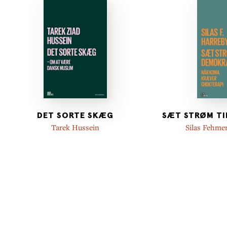
DET SORTE SKÆG
SÆT STRØM TI
Tarek Hussein
Silas Fehme