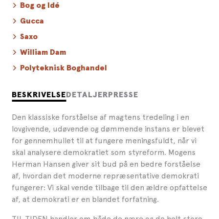
Bog og Idé
Gucca
Saxo
William Dam
Polyteknisk Boghandel
BESKRIVELSE
DETALJER
PRESSE
Den klassiske forståelse af magtens tredeling i en
lovgivende, udøvende og dømmende instans er blevet
for gennemhullet til at fungere meningsfuldt, når vi
skal analysere demokratiet som styreform. Mogens
Herman Hansen giver sit bud på en bedre forståelse
af, hvordan det moderne repræsentative demokrati
fungerer: Vi skal vende tilbage til den ældre opfattelse
af, at demokrati er en blandet forfatning.
TIL TIDEN handler om både de nære og de helt store