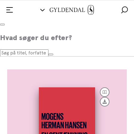
En gentænkning af demokratiet
Hvad søger du efter?
Af
Mogens Herman Hansen