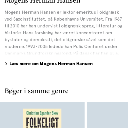
Mogens Herman Hansen er lektor emeritus i oldgræsk
ved Saxoinstituttet, på Københavns Universitet. Fra 1967
til 2010 har han undervist i oldgræsk sprog, litteratur og
historie. Hans forskning har været koncentreret om
bystater og demokrati, det oldgræske såvel som det
moderne. 1993-2005 ledede han Polis Centeret under
Danmarks Grundforskningsfond. På dansk har han bl. a.
udgivet Demokrati som styreform og som ideologi (2010)
Læs mere om Mogens Herman Hansen
og Demokratiets historie fra oldtid til nutid (2012). Hans
bog om det athenske demokrati er udkommet på
engelsk, tysk, fransk, italiensk, polsk og kinesisk. For sit
arbejde med bystater over hele verden fra oldtid til
Bøger i samme genre
nutid modtog han i 2007 Gad Rausings pris for
fremragende humanistisk forskning, og bogen om
demokrati som styreform og som ideologi blev i 2011
hædret som bedste humanistiske forskningformidling i
2010.