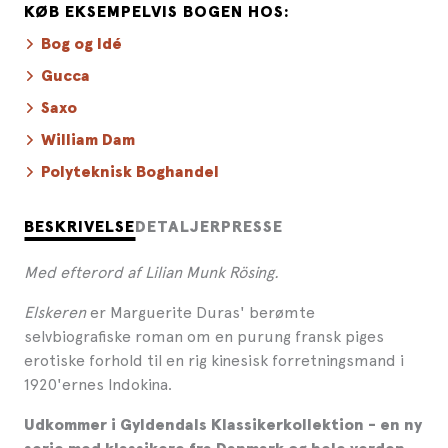
KØB EKSEMPELVIS BOGEN HOS:
Bog og Idé
Gucca
Saxo
William Dam
Polyteknisk Boghandel
BESKRIVELSE
DETALJER
PRESSE
Med efterord af Lilian Munk Rösing.
Elskeren
er Marguerite Duras' berømte
selvbiografiske roman om en purung fransk piges
erotiske forhold til en rig kinesisk forretningsmand i
1920'ernes Indokina.
Udkommer i Gyldendals Klassikerkollektion - en ny