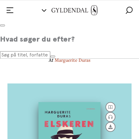
Elskeren
Hvad søger du efter?
Med efterord af Lilian Munk Rösing
Af
Marguerite Duras