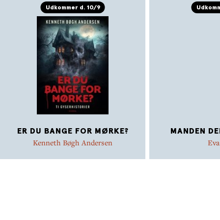
hendes kunst. Foto: Archives Gallimard © Editions
Udkommer d. 10/9
Udkomm
Gallimard
ER DU BANGE FOR MØRKE?
MANDEN DER
Kenneth Bøgh Andersen
Eva