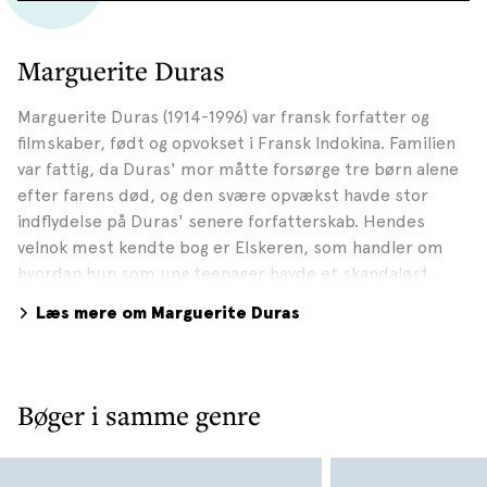
Marguerite Duras
Marguerite Duras (1914-1996) var fransk forfatter og
filmskaber, født og opvokset i Fransk Indokina. Familien
var fattig, da Duras' mor måtte forsørge tre børn alene
efter farens død, og den svære opvækst havde stor
indflydelse på Duras' senere forfatterskab. Hendes
velnok mest kendte bog er Elskeren, som handler om
hvordan hun som ung teenager havde et skandaløst
forhold til en 12 år ældre rig, kinesisk forretningsmand.
Læs mere om Marguerite Duras
Bogen modtog den store franske Goncourt-pris i 1984
og blev filmatiseret i 1992. Duras nåede at få stor
anerkendelse som både forfatter og filmskaber - hun
skrev bl.a. originalmanuskriptet til filmklassikeren
Bøger i samme genre
Hiroshima, mon amour (1959) - men kæmpede hele sit
voksne liv med forskellige personlige problemer, blandt
andet en alvorlig alkoholisme, som også kom til at præge