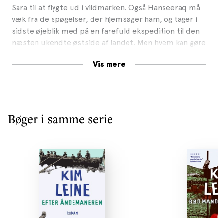
Sara til at flygte ud i vildmarken. Også Hanseeraq må
væk fra de spøgelser, der hjemsøger ham, og tager i
sidste øjeblik med på en farefuld ekspedition til den
næsten ukendte østside af landet. Men hvem kan gøre
sig fri af fortiden?
Vis mere
EFTER ÅNDEMANEREN er en stor, dramatisk
fortælling, der bevæger sig mellem en lille bygd i
Vestgrønland, de barske landskaber på Grønlands
østkyst og Herman Bangs dekadente København. En
Bøger i samme serie
roman om danskere og grønlændere, om begær og
bedrag, en families jagt på frihed og den mørke arv,
der binder dem.