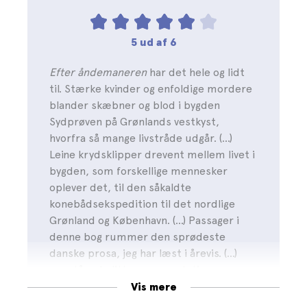
5 ud af 6
Efter åndemaneren
har det hele og lidt
til. Stærke kvinder og enfoldige mordere
blander skæbner og blod i bygden
Sydprøven på Grønlands vestkyst,
hvorfra så mange livstråde udgår. (…)
Leine krydsklipper drevent mellem livet i
bygden, som forskellige mennesker
oplever det, til den såkaldte
konebådsekspedition til det nordlige
Grønland og København. (…) Passager i
denne bog rummer den sprødeste
danske prosa, jeg har læst i årevis. (…)
enestående litterær præstation.
Vis mere