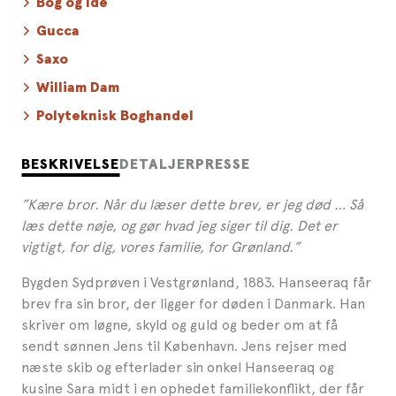
Bog og Idé
Gucca
Saxo
William Dam
Polyteknisk Boghandel
BESKRIVELSE
DETALJER
PRESSE
”Kære bror. Når du læser dette brev, er jeg død … Så
læs
dette nøje, og gør hvad jeg siger til dig. Det er
vigtigt, for dig, vores familie, for Grønland.”
Bygden Sydprøven i Vestgrønland, 1883. Hanseeraq får
brev fra sin bror, der ligger for døden i Danmark. Han
skriver om løgne, skyld og guld og beder om at få
sendt sønnen Jens til København. Jens rejser med
næste skib og efterlader sin onkel Hanseeraq og
kusine Sara midt i en ophedet familiekonflikt, der får