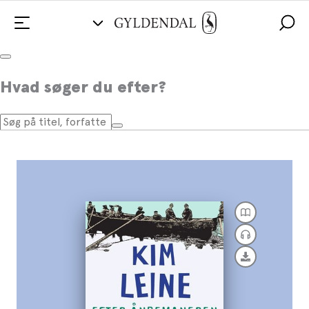
Efter åndemaneren
Hvad søger du efter?
Af
Kim Leine