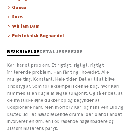
Gucca
Saxo
William Dam
Polyteknisk Boghandel
BESKRIVELSE
DETALJER
PRESSE
Karl har et problem. Et rigtigt, rigtigt, rigtigt
irriterende problem: Han får ting i hovedet. Alle
mulige ting. Konstant. Hele tiden.Det er til at blive
sindssyg af. Som for eksempel i denne bog, hvor Karl
rammes af en kugle af ægte tungonit. Og så er det, at
de mystiske øjne dukker op og begynder at
udspionere ham. Men hvorfor? Karl og hans ven Ludvig
kastes ud i et hæsblæsende drama, der blandt andet
involverer en ørn, en flok rasende nøgenbadere og
statsministerens paryk.