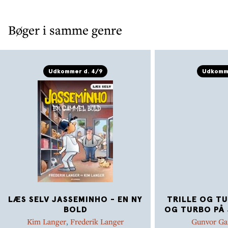
Bøger i samme genre
Udkommer d. 4/9
Udkomme
LÆS SELV JASSEMINHO - EN NY
TRILLE OG TU
BOLD
OG TURBO PÅ 
Kim Langer
,
Frederik Langer
Gunvor Ga