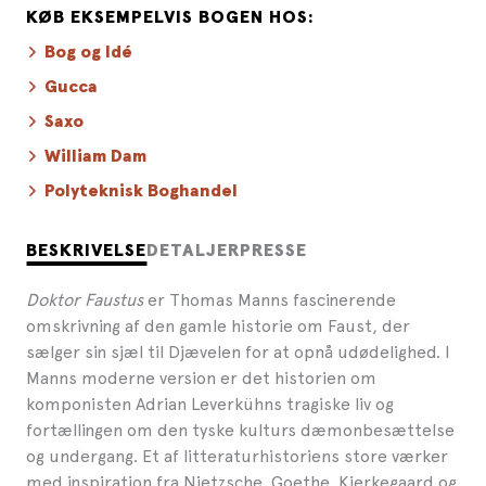
KØB EKSEMPELVIS BOGEN HOS:
Bog og Idé
Gucca
Saxo
William Dam
Polyteknisk Boghandel
BESKRIVELSE
DETALJER
PRESSE
Doktor Faustus
er Thomas Manns fascinerende
omskrivning af den gamle historie om Faust, der
sælger sin sjæl til Djævelen for at opnå udødelighed. I
Manns moderne version er det historien om
komponisten Adrian Leverkühns tragiske liv og
fortællingen om den tyske kulturs dæmonbesættelse
og undergang. Et af litteraturhistoriens store værker
med inspiration fra Nietzsche, Goethe, Kierkegaard og