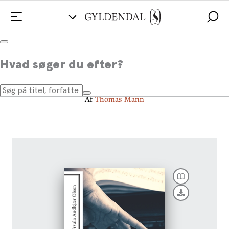
Doktor Faustus
Hvad søger du efter?
Med forord af Ursula Andkjær Olsen
Af
Thomas Mann