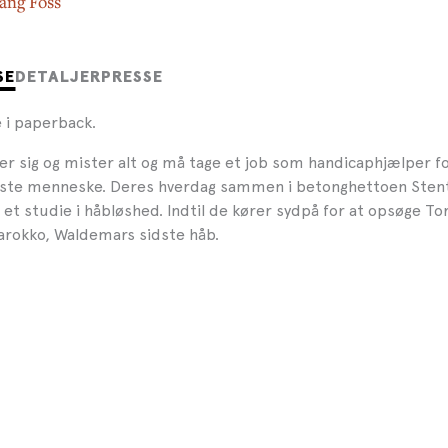
Bang Foss
SE
DETALJER
PRESSE
 i paperback.
 sig og mister alt og må tage et job som handicaphjælper f
este menneske. Deres hverdag sammen i betonghettoen Sten
et studie i håbløshed. Indtil de kører sydpå for at opsøge Tor
Marokko, Waldemars sidste håb.