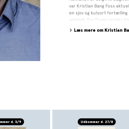
var Kristian Bang Foss akt
en sjov og kulsort fortælling
selskab. For Frank vender h
til Politikens Litteraturpris
Læs mere om Kristian Ba
Romanprisen, Læsernes Bogpr
oktober 2023 udkom bronz
solen, der er nomineret til 
været nomineret til Weekend
Politikens Litteraturpris 20
flere priser - bl.a. EU's lit
Beatrice-pris. Foto: Sara Ga
mmer d. 3/9
Udkommer d. 27/8