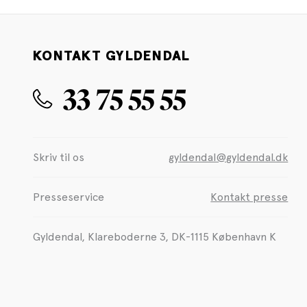
KONTAKT GYLDENDAL
33 75 55 55
Skriv til os
gyldendal@gyldendal.dk
Presseservice
Kontakt presse
Gyldendal, Klareboderne 3, DK-1115 København K