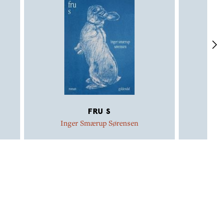
FRU S
Inger Smærup Sørensen