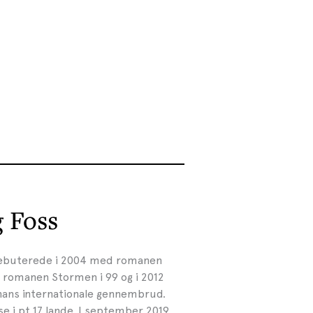
g Foss
, debuterede i 2004 med romanen
e romanen Stormen i 99 og i 2012
hans internationale gennembrud.
se i pt 17 lande. I september 2019