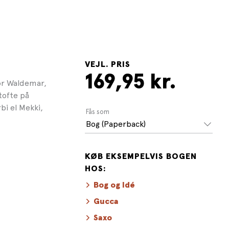
VEJL. PRIS
169,95 kr.
or Waldemar,
tofte på
bi el Mekki,
Fås som
Bog (Paperback)
KØB EKSEMPELVIS BOGEN
HOS:
Bog og Idé
Gucca
Saxo