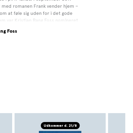
uel med romanen Frank vender hjem –
 om at føle sig uden for i det gode
jem var Kristian Bang Foss nomineret
, Montanas Litteraturpris, DR
ng Foss
is og Bog & idés Martha-pris. I
ealderromanen Manden der bar
Kritikerprisen 2023, ligesom den har
avisens Litteraturpris 2023 og til
23. Kristian Bang Foss har modtaget
teraturpris og Det danske Akademis
lbiati, Gyldendal Medie, 2023
Udkommer d. 21/8