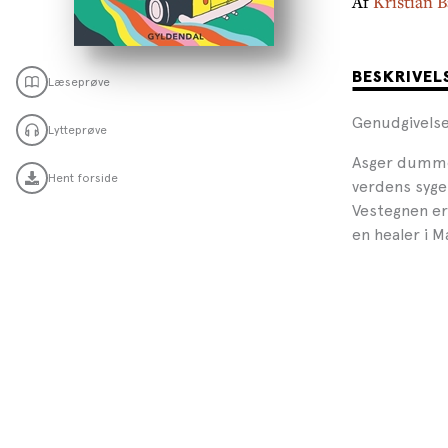
Af
Kristian 
BESKRIVEL
Læseprøve
Genudgivelse
Lytteprøve
Asger dummer
Hent forside
verdens syg
Vestegnen er 
en healer i 