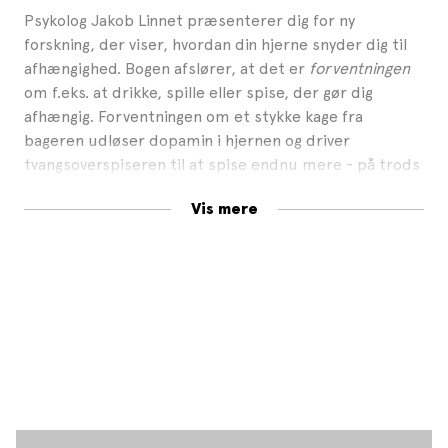
Psykolog Jakob Linnet præsenterer dig for ny
forskning, der viser, hvordan din hjerne snyder dig til
afhængighed. Bogen afslører, at det er
forventningen
om f.eks. at drikke, spille eller spise, der gør dig
afhængig. Forventningen om et stykke kage fra
bageren udløser dopamin i hjernen og driver
tvangsoverspiseren til at spise endnu mere - på trods
af de negative konsekvenser. Det er altså ikke kagen
Vis mere
hos bageren, men “kagen i hjernen”, der fastholder
overspiseren i afhængighed.
I
Din hjerne snyder dig
gør Jakob Linnet dig klogere på
afhængighedens basale mekanismer. Derudover viser
bogen, hvordan du slipper ud af afhængigheden ved at
benytte dig af en række simple psykologiske
redskaber.